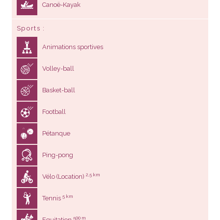
Canoë-Kayak
Sports
Animations sportives
Volley-ball
Basket-ball
Football
Pétanque
Ping-pong
2,5 km
Vélo (Location)
5 km
Tennis
500 m
Equitation