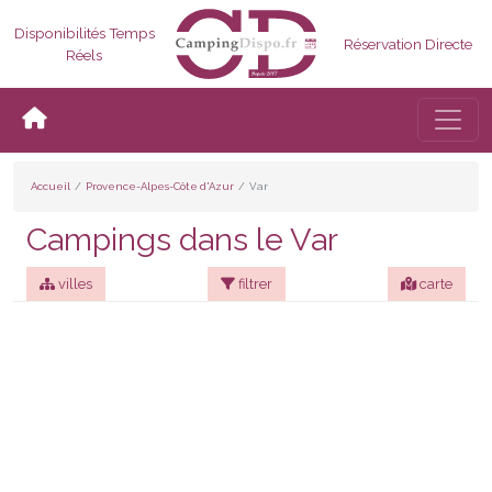
Disponibilités Temps
Réservation Directe
Réels
Bascul
Accueil
Provence-Alpes-Côte d'Azur
Var
Campings dans le Var
villes
filtrer
carte