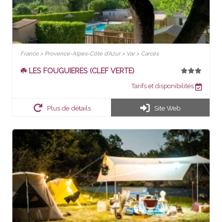
France > Provence-Alpes-Côte d'Azur > Var > Carcès
☘️ LES FOUGUIERES (CLEF VERTE)
Tarifs et disponibilités
Plus de détails
Site Web