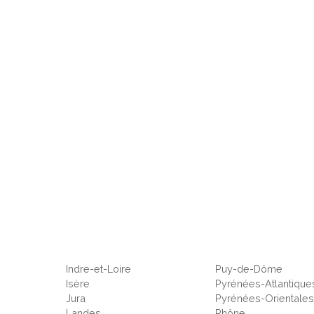
Indre-et-Loire
Puy-de-Dôme
Isère
Pyrénées-Atlantique
Jura
Pyrénées-Orientale
Landes
Rhône