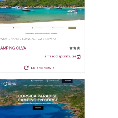
rance > Corse > Corse-du-Sud > Sartène
AMPING OLVA
Tarifs et disponibilités
Plus de détails