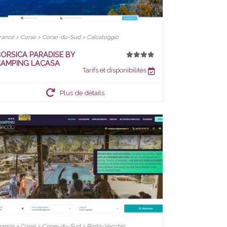
rance > Corse > Corse-du-Sud > Calcatoggio
ORSICA PARADISE BY
CAMPING LACASA
Tarifs et disponibilités
Plus de détails
rance > Corse > Corse-du-Sud > Porto-Vecchio