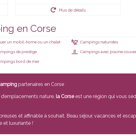
Plus de détails
ing en Corse
uer un mobil-home ou un chalet
Campings naturistes
mpings de prestige
Campings avec piscine couverte ou c
mpings bord de mer
 camping
partenaires en Corse
t d’emplacements nature,
la Corse
est une région qui vous séd
reuses et affinable à souhait. Beau séjour, vacances et escap
et luxuriante !