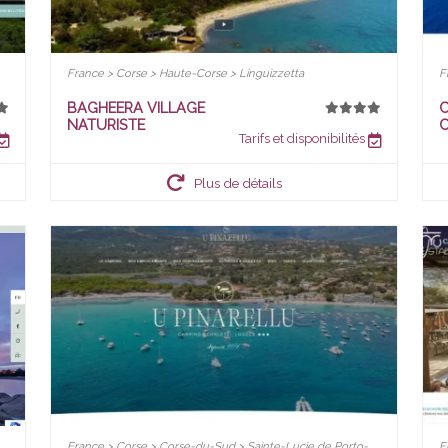
France > Corse > Haute-Corse > Linguizzetta
F
BAGHEERA VILLAGE
C
NATURISTE
Tarifs et disponibilités
Plus de détails
France > Corse > Corse-du-Sud > Sainte-Lucie de Porto-
F