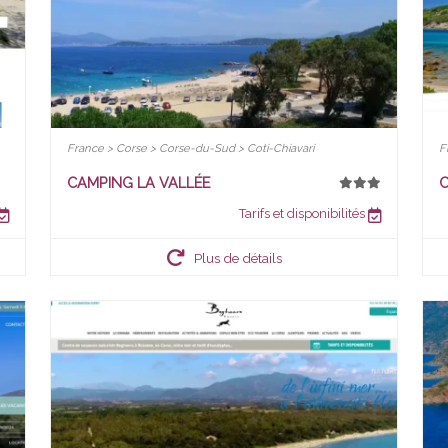
France > Corse > Corse-du-Sud > Coti-Chiavari
F
CAMPING LA VALLÉE
C
Tarifs et disponibilités
Plus de détails