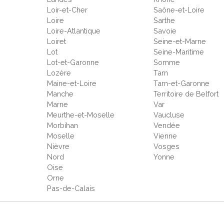
Loir-et-Cher
Saône-et-Loire
Loire
Sarthe
Loire-Atlantique
Savoie
Loiret
Seine-et-Marne
Lot
Seine-Maritime
Lot-et-Garonne
Somme
Lozère
Tarn
Maine-et-Loire
Tarn-et-Garonne
Manche
Territoire de Belfort
Marne
Var
Meurthe-et-Moselle
Vaucluse
Morbihan
Vendée
Moselle
Vienne
Nièvre
Vosges
Nord
Yonne
Oise
Orne
Pas-de-Calais