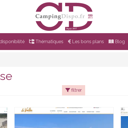
isponibilité
Thématiques
Les bons plans
Blog
rse
filtrer