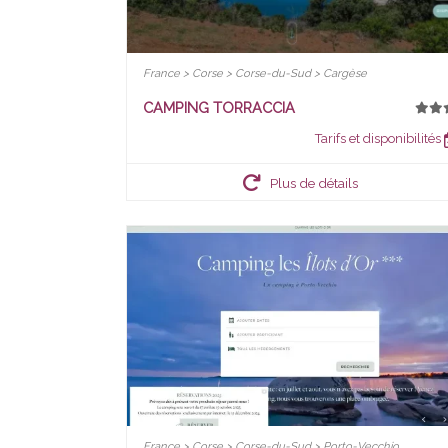
France > Corse > Corse-du-Sud > Cargèse
CAMPING TORRACCIA
Tarifs et disponibilités
Plus de détails
France > Corse > Corse-du-Sud > Porto-Vecchio