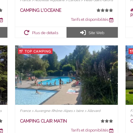
France > Nouvelle Aquitaine > Landes > Vielle-Saint-Girons
F
CAMPING L'OCEANE
☘
P
Tarifs et disponibilités
Plus de détails
Site Web
TOP CAMPING
s
France > Auvergne-Rhône-Alpes > Isère > Allevard
F
M
CAMPING CLAIR MATIN
C
Tarifs et disponibilités