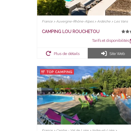
France > Auvergne-Rhône-Alpes > Ardèche > Les Vans
CAMPING LOU ROUCHETOU
Tarifs et disponibilités
Plus de détails
Site Web
TOP CAMPING
France > Centre - Val de Loire > Indre-et-Loire >