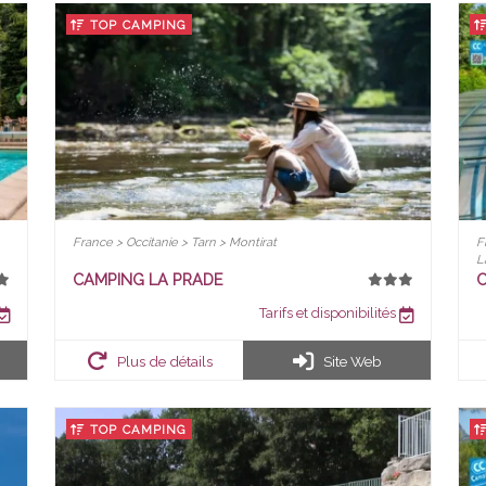
TOP CAMPING
France > Occitanie > Tarn > Montirat
F
L
CAMPING LA PRADE
C
Tarifs et disponibilités
Plus de détails
Site Web
TOP CAMPING