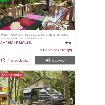
rance > Provence-Alpes-Côte d'Azur > Alpes-de-Haute-
rovence > Moustiers-Sainte-Marie
AMPING LE MOULIN
Tarifs et disponibilités
Plus de détails
Site Web
TOP CAMPING