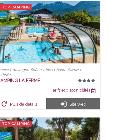
TOP CAMPING
rance > Auvergne-Rhône-Alpes > Haute-Savoie >
athuile
AMPING LA FERME
Tarifs et disponibilités
Plus de détails
Site Web
TOP CAMPING