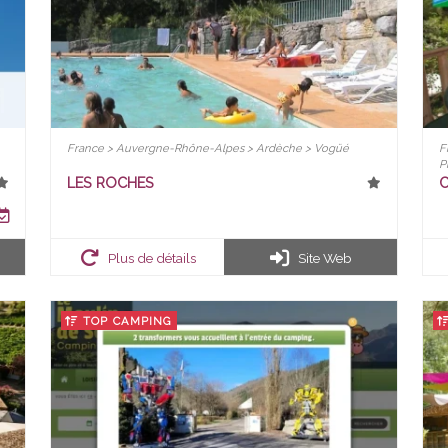
France > Auvergne-Rhône-Alpes > Ardèche > Vogüé
F
P
LES ROCHES
C
Plus de détails
Site Web
TOP CAMPING