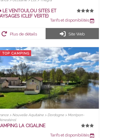
rance > Occitanie > Lot > Thégra
️ LE VENTOULOU SITES ET
AYSAGES (CLEF VERTE)
Tarifs et disponibilités
Plus de détails
Site Web
TOP CAMPING
rance > Nouvelle Aquitaine > Dordogne > Montpon-
énestérol
AMPING LA CIGALINE
Tarifs et disponibilités