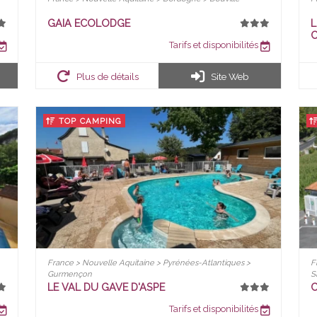
GAIA ECOLODGE
L
Tarifs et disponibilités
Plus de détails
Site Web
TOP CAMPING
France > Nouvelle Aquitaine > Pyrénées-Atlantiques >
F
Gurmençon
S
LE VAL DU GAVE D'ASPE
Tarifs et disponibilités