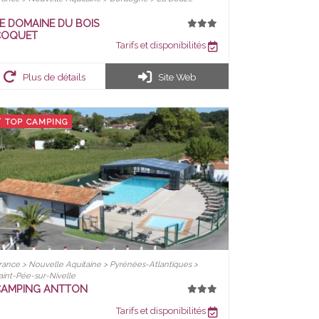
E DOMAINE DU BOIS
COQUET
Tarifs et disponibilités
Plus de détails
Site Web
TOP CAMPING
rance > Nouvelle Aquitaine > Pyrénées-Atlantiques >
aint-Pée-sur-Nivelle
CAMPING ANTTON
Tarifs et disponibilités