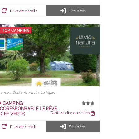
Plus de détails
Site Web
TOP CAMPING
rance > Occitanie > Lot > Le Vigan
️ CAMPING
CORESPONSABLE LE RÊVE
Tarifs et disponibilités
CLEF VERTE)
Plus de détails
Site Web