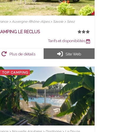
rance > Auvergne-Rhône-Alpes > Savoie > Séez
AMPING LE RECLUS
Tarifs et disponibilités
Plus de détails
Site Web
TOP CAMPING
rance > Nouvelle Aquitaine > Dordogne > La Douze