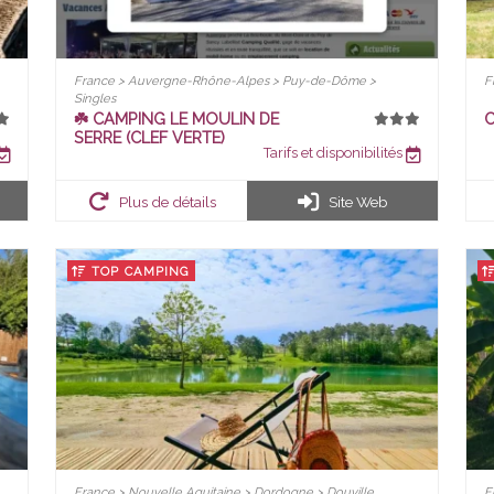
France > Auvergne-Rhône-Alpes > Puy-de-Dôme >
F
Singles
☘️ CAMPING LE MOULIN DE
C
SERRE (CLEF VERTE)
Tarifs et disponibilités
Plus de détails
Site Web
TOP CAMPING
France > Nouvelle Aquitaine > Dordogne > Douville
F