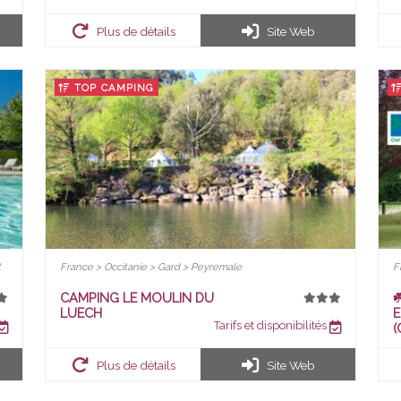
Plus de détails
Site Web
TOP CAMPING
t
France > Occitanie > Gard > Peyremale
F
CAMPING LE MOULIN DU
☘
LUECH
E
Tarifs et disponibilités
(
Plus de détails
Site Web