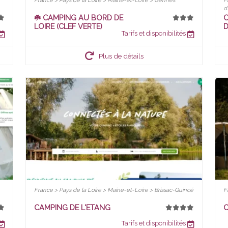
France > Pays de la Loire > Maine-et-Loire > Gennes
F
d
☘️ CAMPING AU BORD DE
C
LOIRE (CLEF VERTE)
D
Tarifs et disponibilités
Plus de détails
France > Pays de la Loire > Maine-et-Loire > Brissac-Quincé
F
CAMPING DE L'ETANG
Tarifs et disponibilités