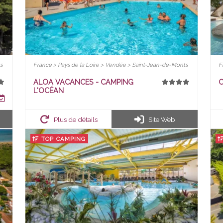
s
France > Pays de la Loire > Vendée > Saint-Jean-de-Monts
F
ALOA VACANCES - CAMPING
C
L'OCÉAN
Plus de détails
Site Web
TOP CAMPING