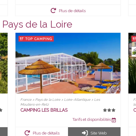
Plus de détails
Pays de la Loire
TOP CAMPING
France > Pays de la Loire > Loire-Atlantique > Les
F
Moutiers-en-Retz
l
CAMPING LES BRILLAS
C
Tarifs et disponibilités
Plus de détails
Site Web