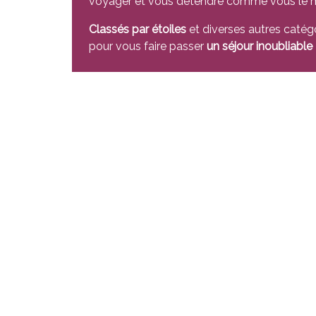
voyager et vous détendre comme vous le m
Classés par étoiles
et diverses autres catég
pour vous faire passer
un séjour inoubliable