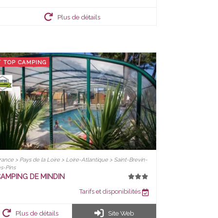
Plus de détails
TOP CAMPING
rance > Pays de la Loire > Loire-Atlantique > Saint-Brevin-
es-Pins
AMPING DE MINDIN
Tarifs et disponibilités
Plus de détails
Site Web