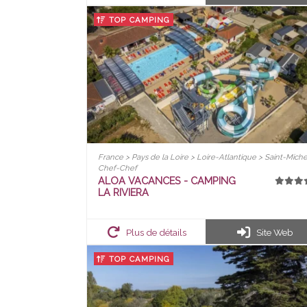
TOP CAMPING
France > Pays de la Loire > Loire-Atlantique > Saint-Miche
Chef-Chef
ALOA VACANCES - CAMPING
LA RIVIERA
Plus de détails
Site Web
TOP CAMPING