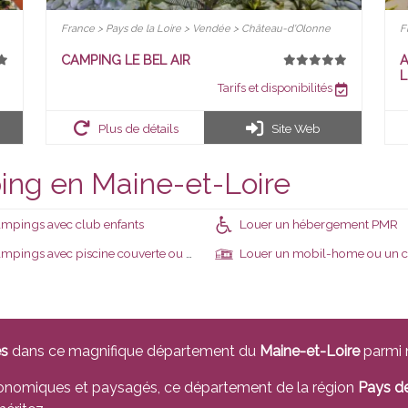
France > Pays de la Loire > Vendée > Château-d'Olonne
F
CAMPING LE BEL AIR
A
L
Tarifs et disponibilités
Plus de détails
Site Web
ing en Maine-et-Loire
mpings avec club enfants
Louer un hébergement PMR
pings avec piscine couverte ou chauffée
Louer un mobil-home ou un c
es
dans ce magnifique département du
Maine-et-Loire
parmi
tronomiques et paysagés, ce département de la région
Pays de