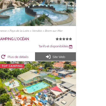
rance > Pays de la Loire > Vendée > Brem-sur-Mer
AMPING L'OCÉAN
Tarifs et disponibilités
Plus de détails
Site Web
TOP CAMPING