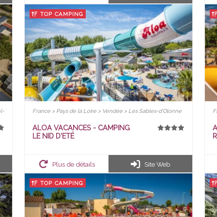
TOP CAMPING
l-
France > Pays de la Loire > Vendée > Les Sables-d'Olonne
F
ALOA VACANCES - CAMPING
A
LE NID D'ETÉ
R
Plus de détails
Site Web
TOP CAMPING