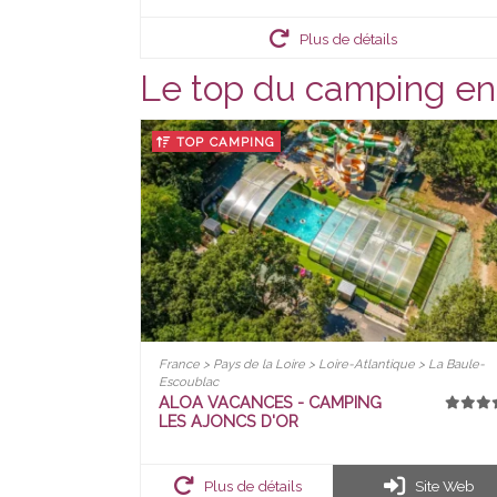
Plus de détails
Le top du camping en 
TOP CAMPING
France > Pays de la Loire > Loire-Atlantique > La Baule-
Escoublac
ALOA VACANCES - CAMPING
LES AJONCS D'OR
Plus de détails
Site Web