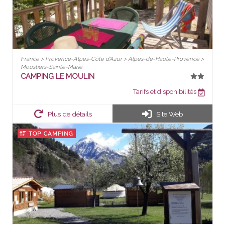
France > Provence-Alpes-Côte d'Azur > Alpes-de-Haute-Provence >
Moustiers-Sainte-Marie
CAMPING LE MOULIN
Tarifs et disponibilités
Plus de détails
Site Web
TOP CAMPING