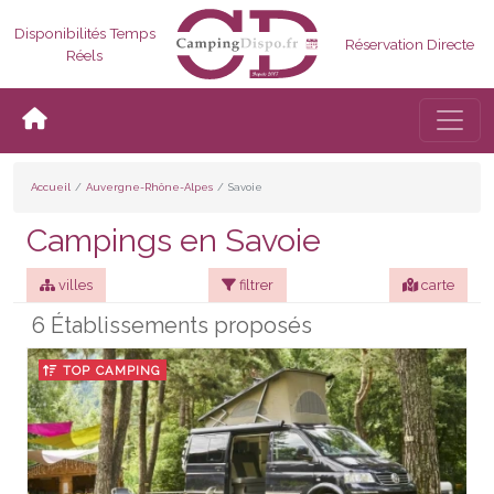
Disponibilités Temps
Réservation Directe
Réels
Bascul
Accueil
Auvergne-Rhône-Alpes
Savoie
Campings en Savoie
villes
filtrer
carte
6 Établissements proposés
TOP CAMPING