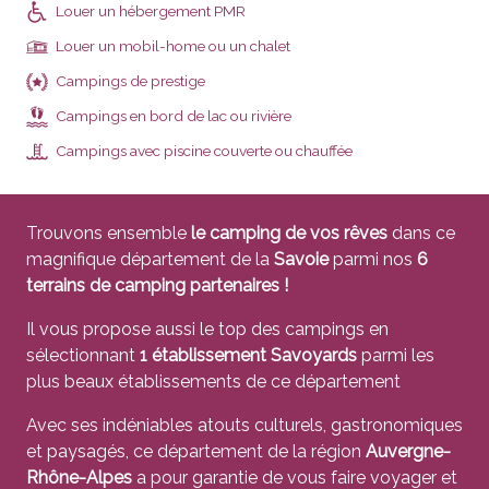
Louer un hébergement PMR
Louer un mobil-home ou un chalet
Campings de prestige
Campings en bord de lac ou rivière
Campings avec piscine couverte ou chauffée
Trouvons ensemble
le camping de vos rêves
dans ce
magnifique département de la
Savoie
parmi nos
6
terrains de camping partenaires !
Il vous propose aussi le top des campings en
sélectionnant
1 établissement Savoyards
parmi les
plus beaux établissements de ce département
Avec ses indéniables atouts culturels, gastronomiques
et paysagés, ce département de la région
Auvergne-
Rhône-Alpes
a pour garantie de vous faire voyager et