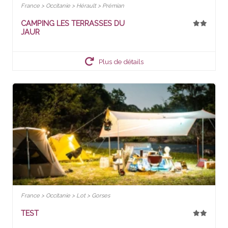
France > Occitanie > Hérault > Prémian
CAMPING LES TERRASSES DU
JAUR
Plus de détails
France > Occitanie > Lot > Gorses
TEST