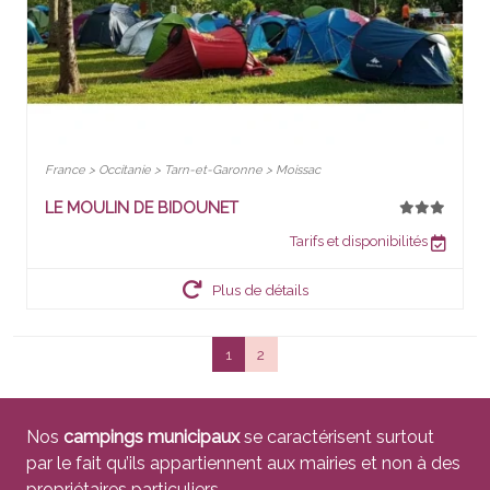
France > Occitanie > Tarn-et-Garonne > Moissac
LE MOULIN DE BIDOUNET
Tarifs et disponibilités
Plus de détails
1
2
Nos
campings municipaux
se caractérisent surtout
par le fait qu’ils appartiennent aux mairies et non à des
propriétaires particuliers.