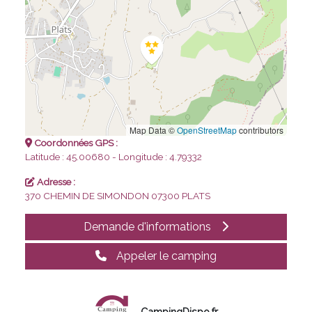
Map Data ©
OpenStreetMap
contributors
Coordonnées GPS :
Latitude : 45.00680 - Longitude : 4.79332
Adresse :
370 CHEMIN DE SIMONDON
07300 PLATS
Demande d'informations
Appeler le camping
CampingDispo.fr