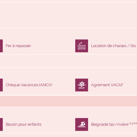
Fer à repasser
Location de chaises / lit
Chèque Vacances (ANCV)
Agrément VACAF
2,5 k
Bassin pour enfants
Baignade lac/rivière