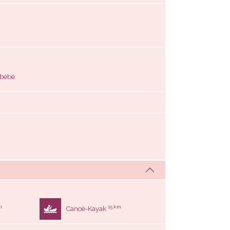
s bébé
m
15 km
Canoë-Kayak