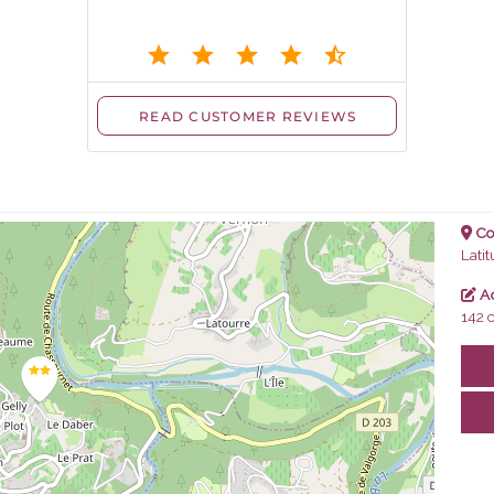
Co
Lati
Ad
142 