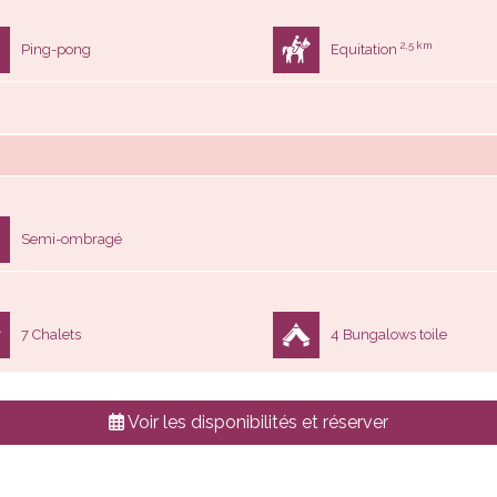
2,5 km
Ping-pong
Equitation
Semi-ombragé
7 Chalets
4 Bungalows toile
Voir les disponibilités et réserver