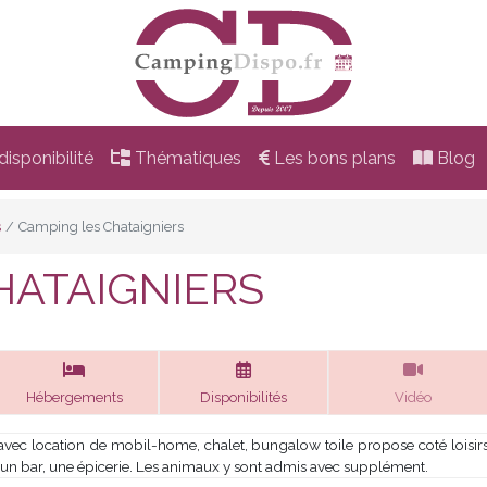
isponibilité
Thématiques
Les bons plans
Blog
s
Camping les Chataigniers
HATAIGNIERS
Hébergements
Disponibilités
Vidéo
ec location de mobil-home, chalet, bungalow toile propose coté loisirs
 un bar, une épicerie. Les animaux y sont admis avec supplément.