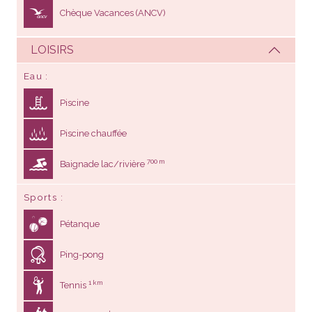
Chèque Vacances (ANCV)
LOISIRS
Eau
Piscine
Piscine chauffée
700 m
Baignade lac/rivière
Sports
Pétanque
Ping-pong
1 km
Tennis