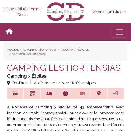
Disponibilités Temps
Réservation Directe
Réels
Bascul
Accueil
Auvergne-Rhône-Alpes
Ardèche
Rosières
Camping les Hortensias
CAMPING LES HORTENSIAS
Camping 3 Étoiles
Rosières
Ardèche - Auvergne-Rhône-Alpes
À Rosières ce camping 3 étoiles de 43 emplacements avec
location de mobil-home, chalet, bungalow toile propose coté
loisirs, une piscine chauffée, des animations organisées. De plus,
comme prestations de service vous y trouverez un bar. L'accès
internet via WIFI est disponible. Pour les camping-cars, il y a une