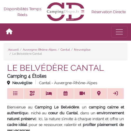
Disponibilités Temps
Réservation Directe
Réels
Bascul
Accueil
Auvergne-Rhône-Alpes
Cantal
Neuvéglise
Le Belvédère Cantal
LE BELVÉDÈRE CANTAL
Camping 4 Étoiles
Neuvéglise
Cantal - Auvergne-Rhône-Alpes
Bienvenue au
Camping Le Belvédère
, un
camping calme et
authentiqu
e, niché au
cœur du Cantal
, dans un
environnement
naturel préserv
é. Ici, la nature s’invite à chaque instant et offre un
cadre idéal
pour se ressourcer, ralentir et
profiter pleinement de
ses vacances
.