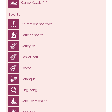
1 km
Canoë-Kayak
Sports
Animations sportives
Salle de sports
Volley-ball
Basket-ball
Football
Pétanque
Ping-pong
5 km
Vélo (Location)
5 km