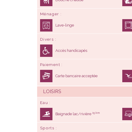
Ménager
Lave-linge
Divers
Accès handicapés
Paiement
Carte bancaire acceptée
LOISIRS
Eau
15 km
Baignade lac/rivière
Sports