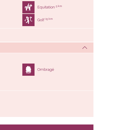
5 km
Equitation
15 km
Golf
Ombragé