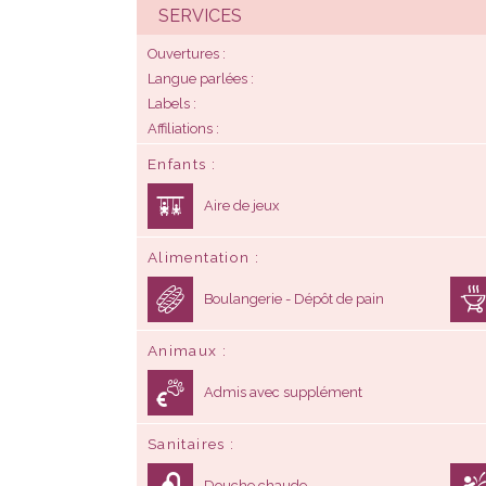
SERVICES
Ouvertures
Langue parlées
Labels
Affiliations
Enfants
Aire de jeux
Alimentation
Boulangerie - Dépôt de pain
Animaux
Admis avec supplément
Sanitaires
Douche chaude