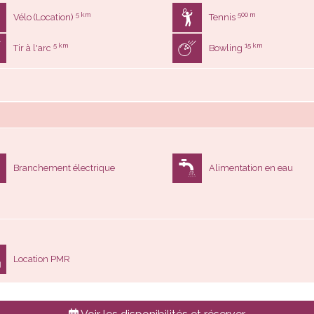
5 km
500 m
Vélo (Location)
Tennis
5 km
15 km
Tir à l'arc
Bowling
Branchement électrique
Alimentation en eau
Location PMR