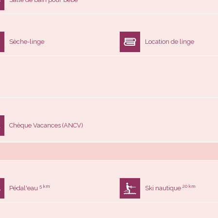
Sèche-linge
Location de linge
Chèque Vacances (ANCV)
5 km
20 km
Pédal'eau
Ski nautique