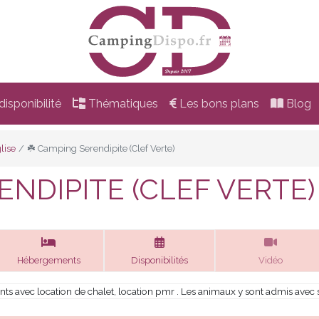
isponibilité
Thématiques
Les bons plans
Blog
lise
☘️ Camping Serendipite (Clef Verte)
ENDIPITE (CLEF VERTE)
Hébergements
Disponibilités
Vidéo
s avec location de chalet, location pmr . Les animaux y sont admis avec