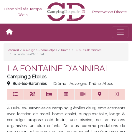
Disponibilités Temps
Réservation Directe
Réels
Bascul
Accueil
Auvergne-Rhône-Alpes
Drôme
Buis-les-Baronnies
La Fontaine d'Annibal
LA FONTAINE D'ANNIBAL
Camping 3 Étoiles
Buis-les-Baronnies
Drôme - Auvergne-Rhône-Alpes
À Buis-les-Baronnies ce camping 3 étoiles de 29 emplacements
avec location de mobil-home, chalet, bungalow toile, lodge &
ecolodge propose coté loisirs, une piscine, des animations
organisées, un club enfants. De plus, comme prestations de
service vous y trouverez un bar, un restaurant. L'accès internet via