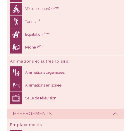
700 m
Vélo (Location)
1 km
Tennis
1 km
Equitation
500 m
Pêche
Animations et autres loisirs
Animations organisées
Animations en soirée
Salle de télévision
HÉBERGEMENTS
Emplacements