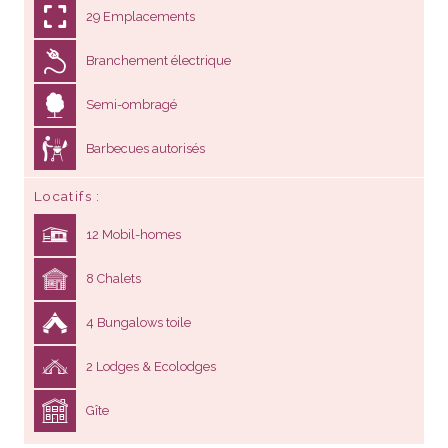
29 Emplacements
Branchement électrique
Semi-ombragé
Barbecues autorisés
Locatifs
12 Mobil-homes
8 Chalets
4 Bungalows toile
2 Lodges & Ecolodges
Gîte