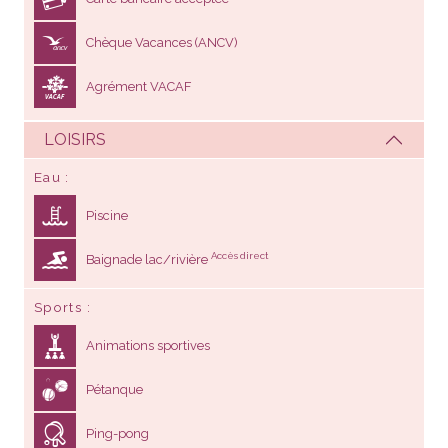
Chèque Vacances (ANCV)
Agrément VACAF
LOISIRS
Eau
Piscine
Accès direct
Baignade lac/rivière
Sports
Animations sportives
Pétanque
Ping-pong