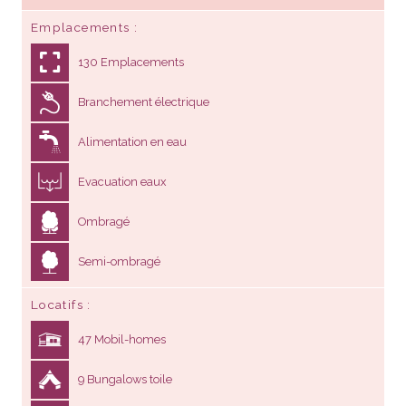
Emplacements
130 Emplacements
Branchement électrique
Alimentation en eau
Evacuation eaux
Ombragé
Semi-ombragé
Locatifs
47 Mobil-homes
9 Bungalows toile