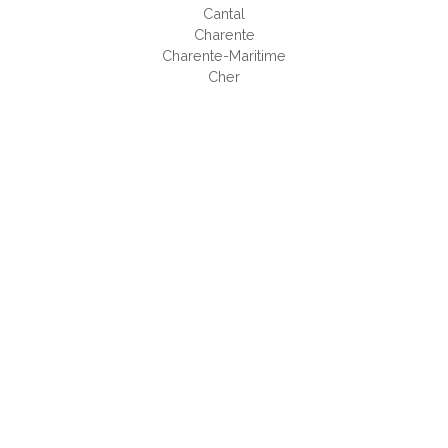
Cantal
Charente
Charente-Maritime
Cher
Corrèze
Corse-du-Sud
Côte-d'Or
Côtes-d'Armor
Creuse
Deux-Sèvres
Dordogne
Doubs
Drôme
Eure
Finistère
Gard
Gers
Gironde
Haut-Rhin
Haute-Corse
Haute-Garonne