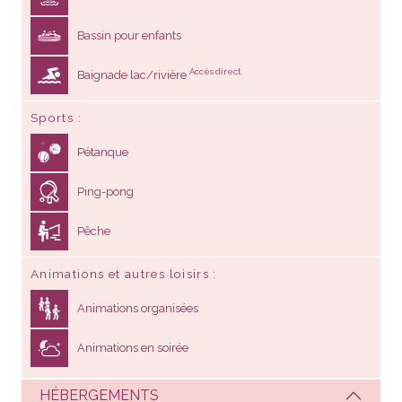
Bassin pour enfants
Accès direct
Baignade lac/rivière
Sports
Pétanque
Ping-pong
Pêche
Animations et autres loisirs
Animations organisées
Animations en soirée
HÉBERGEMENTS