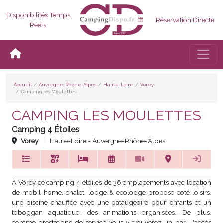
Disponibilités Temps
Réservation Directe
Réels
Bascul
Accueil
Auvergne-Rhône-Alpes
Haute-Loire
Vorey
Camping les Moulettes
CAMPING LES MOULETTES
Camping 4 Étoiles
Vorey
Haute-Loire - Auvergne-Rhône-Alpes
À Vorey ce camping 4 étoiles de 36 emplacements avec location
de mobil-home, chalet, lodge & ecolodge propose coté loisirs,
une piscine chauffée avec une pataugeoire pour enfants et un
toboggan aquatique, des animations organisées. De plus,
comme prestations de service vous y trouverez un bar. L'accès