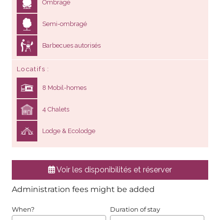
Ombragé
Semi-ombragé
Barbecues autorisés
Locatifs
8 Mobil-homes
4 Chalets
Lodge & Ecolodge
Voir les disponibilités et réserver