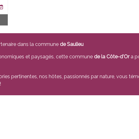
rtenaire dans la commune
de Saulieu
stronomiques et paysagés, cette commune
de la Côte-d'Or
a po
ories pertinentes, nos hôtes, passionnés par nature, vous tém
!