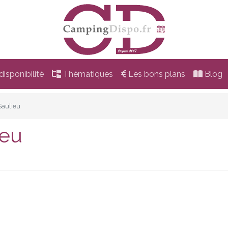
isponibilité
Thématiques
Les bons plans
Blog
Saulieu
ieu