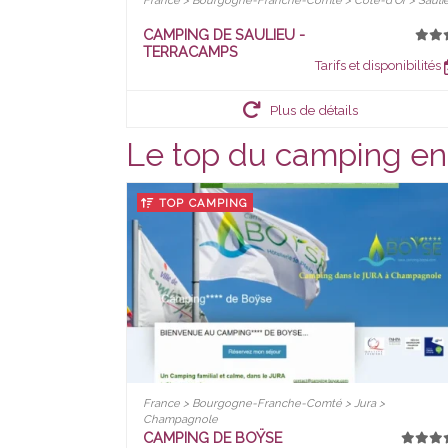
France > Bourgogne-Franche-Comté > Côte-d'Or > Sauli
CAMPING DE SAULIEU -
TERRACAMPS
Tarifs et disponibilités
Plus de détails
Le top du camping e
TOP CAMPING
France > Bourgogne-Franche-Comté > Jura >
Champagnole
CAMPING DE BOŸSE