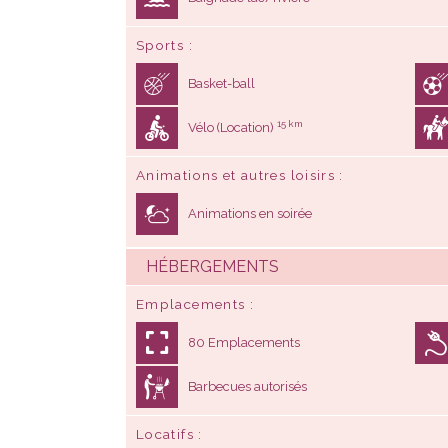
Sports
Basket-ball
15 km
Vélo (Location)
Animations et autres loisirs
Animations en soirée
HÉBERGEMENTS
Emplacements
80 Emplacements
Barbecues autorisés
Locatifs