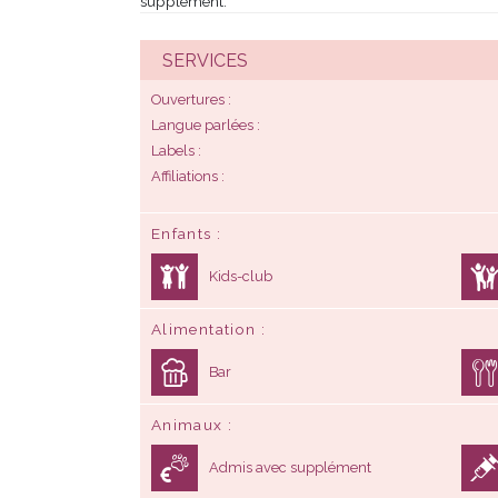
supplément.
SERVICES
Ouvertures
Langue parlées
Labels
Affiliations
Enfants
Kids-club
Alimentation
Bar
Animaux
Admis avec supplément