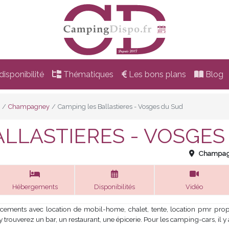
isponibilité
Thématiques
Les bons plans
Blog
Champagney
Camping les Ballastieres - Vosges du Sud
ALLASTIERES - VOSGES
Champag
Hébergements
Disponibilités
Vidéo
ents avec location de mobil-home, chalet, tente, location pmr propose
 trouverez un bar, un restaurant, une épicerie. Pour les camping-cars, il 