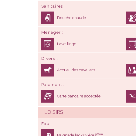
Sanitaires
Douche chaude
Ménager
Lave-linge
Divers
Accueil des cavaliers
Paiement
Carte bancaire acceptée
LOISIRS
Eau
500 m
Baignade lac/rivière