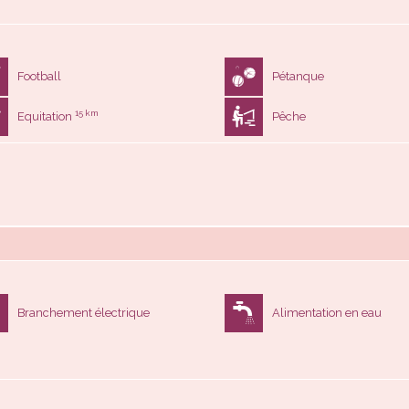
Football
Pétanque
15 km
Equitation
Pêche
Branchement électrique
Alimentation en eau