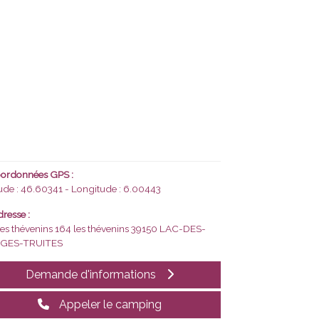
ordonnées GPS :
tude : 46.60341 - Longitude : 6.00443
resse :
les thévenins 164 les thévenins
39150 LAC-DES-
GES-TRUITES
Demande d'informations
Appeler le camping