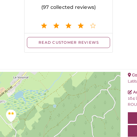
Co
Lati
Ad
164 
ROU