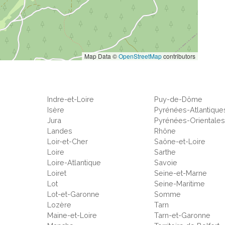
Map Data ©
OpenStreetMap
contributors
Indre-et-Loire
Puy-de-Dôme
Isère
Pyrénées-Atlantique
Jura
Pyrénées-Orientale
Landes
Rhône
Loir-et-Cher
Saône-et-Loire
Loire
Sarthe
Loire-Atlantique
Savoie
Loiret
Seine-et-Marne
Lot
Seine-Maritime
Lot-et-Garonne
Somme
Lozère
Tarn
Maine-et-Loire
Tarn-et-Garonne