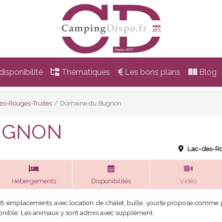
isponibilité
Thématiques
Les bons plans
Blog
es-Rouges-Truites
Domaine du Bugnon
UGNON
Lac-des-Ro
Hébergements
Disponibilités
Vidéo
8 emplacements avec location de chalet, bulle, yourte propose comme pre
ponible. Les animaux y sont admis avec supplément.