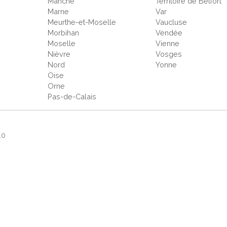
Manche
Territoire de Belfort
Marne
Var
Meurthe-et-Moselle
Vaucluse
Morbihan
Vendée
Moselle
Vienne
Nièvre
Vosges
Nord
Yonne
Oise
Orne
Pas-de-Calais
.0