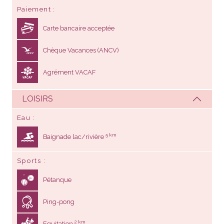
Paiement
Carte bancaire acceptée
Chèque Vacances (ANCV)
Agrément VACAF
LOISIRS
Eau
5 km
Baignade lac/rivière
Sports
Pétanque
Ping-pong
2 km
Equitation