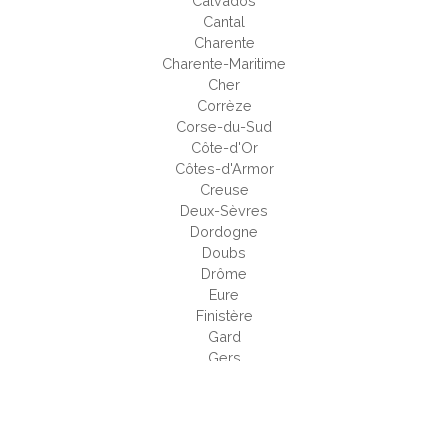
Calvados
Cantal
Charente
Charente-Maritime
Cher
Corrèze
Corse-du-Sud
Côte-d'Or
Côtes-d'Armor
Creuse
Deux-Sèvres
Dordogne
Doubs
Drôme
Eure
Finistère
Gard
Gers
Gironde
Haut-Rhin
Haute-Corse
Haute-Garonne