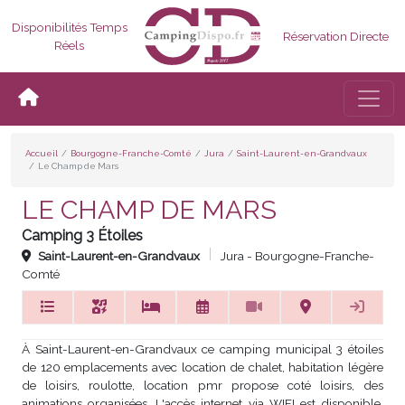
Disponibilités Temps
Réservation Directe
Réels
Bascul
Accueil
Bourgogne-Franche-Comté
Jura
Saint-Laurent-en-Grandvaux
Le Champ de Mars
LE CHAMP DE MARS
Camping 3 Étoiles
Saint-Laurent-en-Grandvaux
Jura - Bourgogne-Franche-
Comté
À Saint-Laurent-en-Grandvaux ce camping municipal 3 étoiles
de 120 emplacements avec location de chalet, habitation légère
de loisirs, roulotte, location pmr propose coté loisirs, des
animations organisées. L'accès internet via WIFI est disponible.