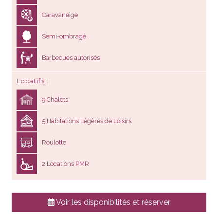
Caravaneige
Semi-ombragé
Barbecues autorisés
Locatifs
9 Chalets
5 Habitations Légères de Loisirs
Roulotte
2 Locations PMR
Voir les disponibilités et réserver