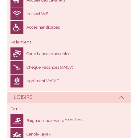
Accueil des cavaliers
Hotspot WiFi
Accès handicapés
Paiement
Carte bancaire acceptée
Chèque Vacances (ANCV)
Agrément VACAF
LOISIRS
Eau
Accès direct
Baignade lac/rivière
Canoë-Kayak