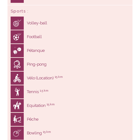
Sports
Volley-ball
Football
Pétanque
Ping-pong
15 km
Vélo (Location)
1,5 km
Tennis
15 km
Equitation
Pêche
15 km
Bowling