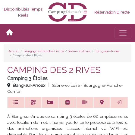
Disponibilités Temps
Réservation Directe
Réels
Bascul
Accueil
Bourgogne-Franche-Comté
Saône-et-Loire
Étang-sur-Arroux
Camping des 2 Rives
CAMPING DES 2 RIVES
Camping 3 Étoiles
Étang-sur-Arroux
Saône-et-Loire - Bourgogne-Franche-
Comté
À Étang-sur-Arroux ce camping 3 étoiles de 60 emplacements
avec location de mobil-home, yourte, tente propose coté loisirs,
des animations organisées. L'accès internet via WIFI est
disponible. Pour les camping-cars, il y a une aire de vidange. Les