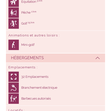
5 km
Equitation
1 km
Pêche
15 km
Golf
Animations et autres loisirs
Mini-golf
HÉBERGEMENTS
Emplacements
32 Emplacements
Branchement électrique
Barbecues autorisés
Locatifs