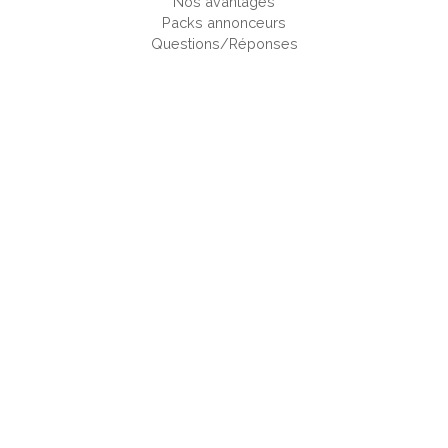
Nos avantages
Packs annonceurs
Questions/Réponses
Ajouter son camping
Espace Pro
Nous contacter
Mentions légales
CAMPINGS EN FRANCE
Ain
Aisne
Alpes-de-Haute-Provence
Alpes-Maritimes
Ardèche
Ardennes
Ariège
Aube
Aude
Aveyron