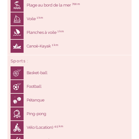
700 m
Plage au bord de la mer
1 km
Voile
1 km
Planches à voile
1 km
Canoë-Kayak
Sports
Basket-ball
Football
Pétanque
Ping-pong
4,5 km
Vélo (Location)