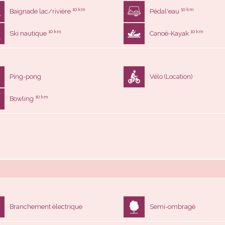
10 km
10 km
Baignade lac/rivière
Pédal'eau
10 km
10 km
Ski nautique
Canoë-Kayak
Ping-pong
Vélo (Location)
10 km
Bowling
Branchement électrique
Semi-ombragé