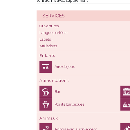
sont admis avec supplément.
SERVICES
Ouvertures
Langue parlées
Labels
Affiliations
Enfants
Aire de jeux
Alimentation
Bar
Points barbecues
Animaux
Admis avec supplément