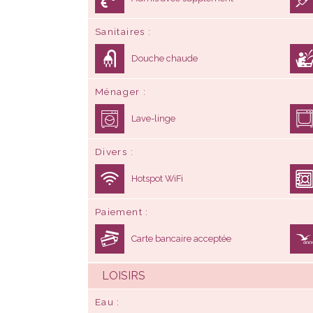
Sanitaires
Douche chaude
Ménager
Lave-linge
Divers
Hotspot WiFi
Paiement
Carte bancaire acceptée
LOISIRS
Eau