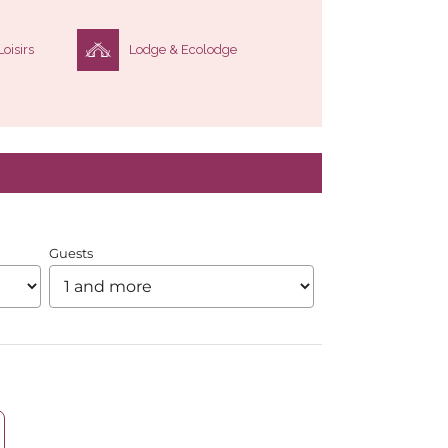
oisirs
Lodge & Ecolodge