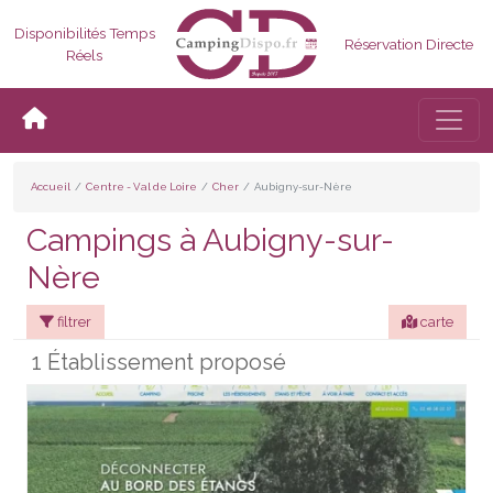
Disponibilités Temps
Réservation Directe
Réels
Bascul
Accueil
Centre - Val de Loire
Cher
Aubigny-sur-Nère
Campings à Aubigny-sur-
Nère
filtrer
carte
1 Établissement proposé