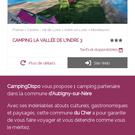
France > Centre - Val de Loire > Indre-et-Loire > Montbazon
CAMPING LA VALLÉE DE L'INDRE 3
Tarifs et disponibilités
Plus de détails
Site Web
CampingDispo
vous propose 1 camping partenaire
dans la commune
d'Aubigny-sur-Nère
Avec ses indéniables atouts culturels, gastronomiques
et paysagés, cette commune
du Cher
a pour garantie
de vous faire voyager et vous détendre comme vous
le méritez.