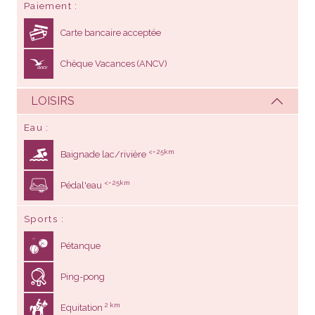
Paiement
Carte bancaire acceptée
Chèque Vacances (ANCV)
LOISIRS
Eau
<= 25km
Baignade lac/rivière
<= 25km
Pédal'eau
Sports
Pétanque
Ping-pong
2 km
Equitation