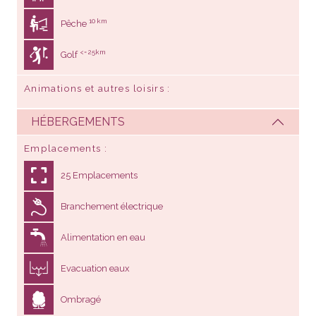
10 km
Pêche
<= 25km
Golf
Animations et autres loisirs
HÉBERGEMENTS
Emplacements
25 Emplacements
Branchement électrique
Alimentation en eau
Evacuation eaux
Ombragé