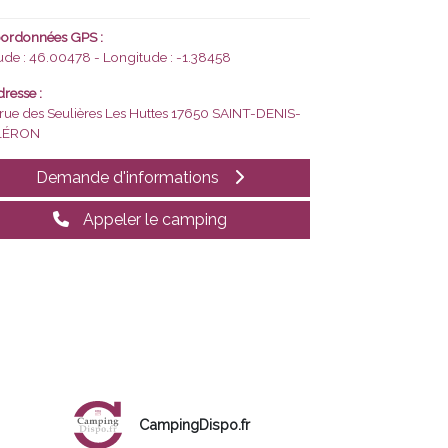
ordonnées GPS :
tude : 46.00478 - Longitude : -1.38458
resse :
 rue des Seulières Les Huttes
17650 SAINT-DENIS-
LÉRON
Demande d'informations
Appeler le camping
CampingDispo.fr