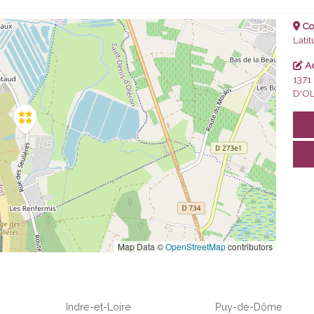
Co
Lati
Ad
1371
D'O
Map Data ©
OpenStreetMap
contributors
Indre-et-Loire
Puy-de-Dôme