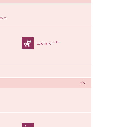
500 m
1 km
Equitation