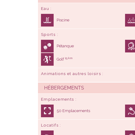
Eau
Piscine
Sports
Pétanque
15 km
Golf
Animations et autres loisirs
HÉBERGEMENTS
Emplacements
50 Emplacements
Locatifs