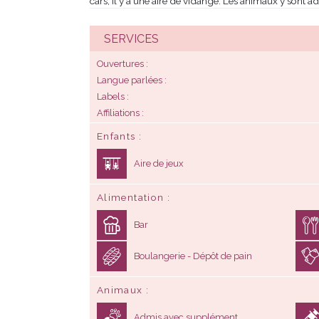
cars, il y a une aire de vidange. Les animaux y sont
SERVICES
Ouvertures
Langue parlées
Labels
Affiliations
Enfants
Aire de jeux
Alimentation
Bar
Boulangerie - Dépôt de pain
Animaux
Admis avec supplément