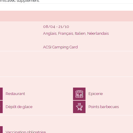
 admis avec supplément.
08/04 - 21/10
Anglais, Français, Italien, Néerlandais
ACSI Camping Card
Restaurant
Epicerie
Dépôt de glace
Points barbecues
Vaccination obligatoire