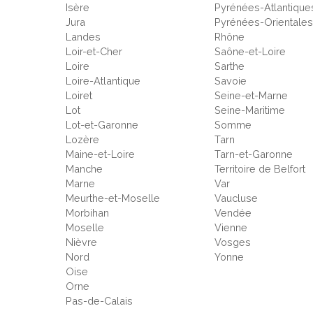
Isère
Pyrénées-Atlantique
Jura
Pyrénées-Orientale
Landes
Rhône
Loir-et-Cher
Saône-et-Loire
Loire
Sarthe
Loire-Atlantique
Savoie
Loiret
Seine-et-Marne
Lot
Seine-Maritime
Lot-et-Garonne
Somme
Lozère
Tarn
Maine-et-Loire
Tarn-et-Garonne
Manche
Territoire de Belfort
Marne
Var
Meurthe-et-Moselle
Vaucluse
Morbihan
Vendée
Moselle
Vienne
Nièvre
Vosges
Nord
Yonne
Oise
Orne
Pas-de-Calais