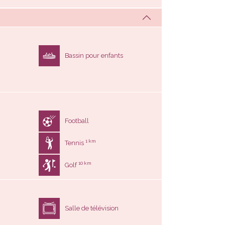
Bassin pour enfants
Football
1 km
Tennis
10 km
Golf
Salle de télévision