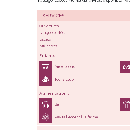
massage. L'accès internet via WIFI est disponible. P
SERVICES
Ouvertures
Langue parlées
Labels
Affiliations
Enfants
Aire de jeux
Teens-club
Alimentation
Bar
Ravitaillement à la ferme