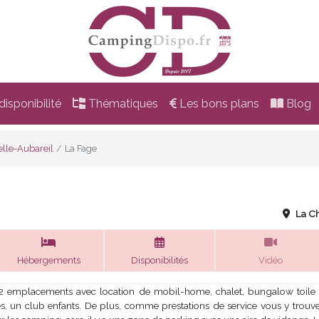
isponibilité
Thématiques
Les bons plans
Blog
lle-Aubareil
La Fage
La Ch
Hébergements
Disponibilités
Vidéo
2 emplacements avec location de mobil-home, chalet, bungalow toile pr
, un club enfants. De plus, comme prestations de service vous y trouver