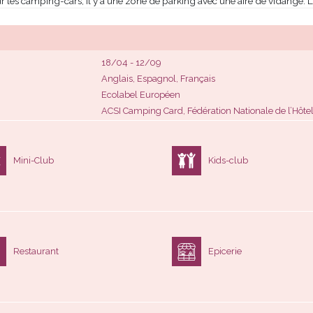
our les camping-cars, il y a une zone de parking avec une aire de vidange
18/04 - 12/09
Anglais, Espagnol, Français
Ecolabel Européen
ACSI Camping Card, Fédération Nationale de l’Hôtell
Mini-Club
Kids-club
Restaurant
Epicerie