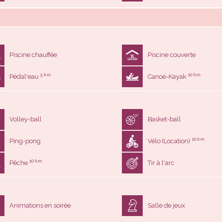
Piscine chauffée
Piscine couverte
5 km
10 km
Pédal'eau
Canoë-Kayak
Volley-ball
Basket-ball
10 km
Ping-pong
Vélo (Location)
10 km
Pêche
Tir à l'arc
Animations en soirée
Salle de jeux