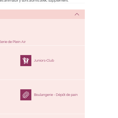
. Les animaux y sont admis avec supplément.
erie de Plein Air
Juniors-Club
Boulangerie - Dépôt de pain