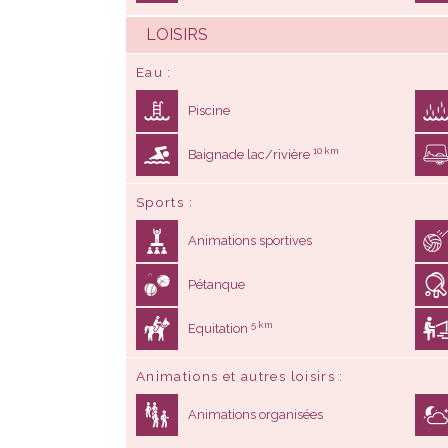
LOISIRS
Eau
Piscine
10 km
Baignade lac/rivière
Sports
Animations sportives
Pétanque
5 km
Equitation
Animations et autres loisirs
Animations organisées