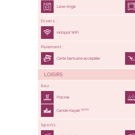
Hotspot WiFi
Paiement
Carte bancaire acceptée
LOISIRS
Eau
Piscine
15 km
Canoë-Kayak
Sports
Basket-ball
5 km
Vélo (Location)
Animations et autres loisirs