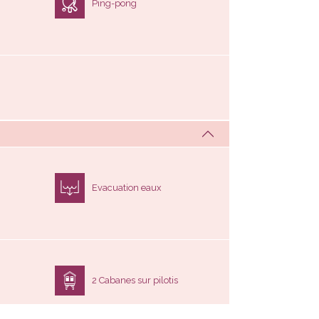
Evacuation eaux
2 Cabanes sur pilotis