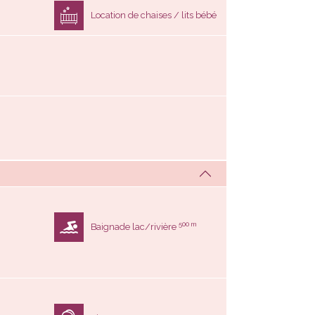
500 m
Baignade lac/rivière
Ping-pong