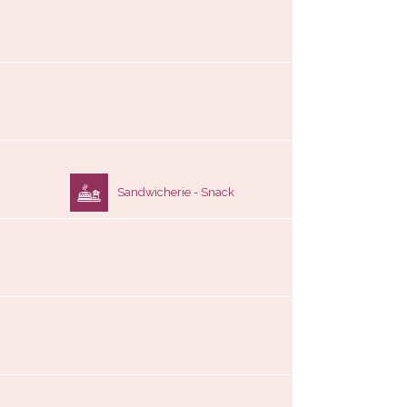
Sandwicherie - Snack
Location de chaises / lits bébé