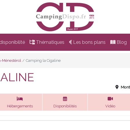
isponibilité
Thématiques
Les bons plans
Blog
-Ménestérol
Camping la Cigaline
GALINE
Mont
Hébergements
Disponibilités
Vidéo