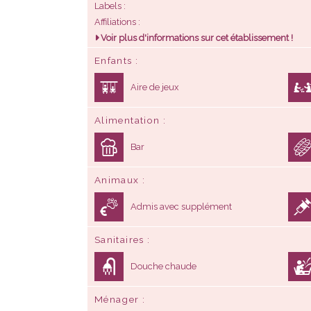
Aire de jeux
Alimentation
Bar
Animaux
Admis avec supplément
Sanitaires
Douche chaude
Ménager
Lave-linge
Divers