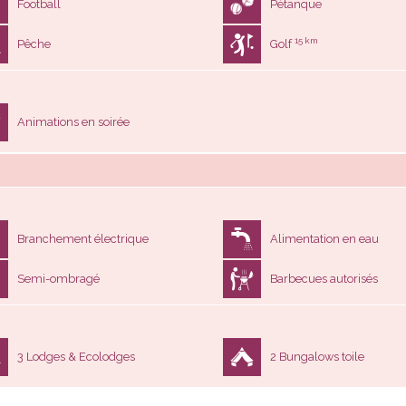
Animations en soirée
Branchement électrique
Alimentation en eau
Semi-ombragé
Barbecues autorisés
3 Lodges & Ecolodges
2 Bungalows toile
Voir les disponibilités et réserver