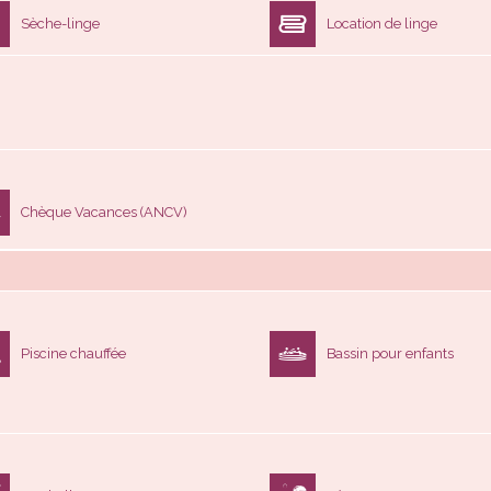
Chèque Vacances (ANCV)
Piscine chauffée
Bassin pour enfants
Football
Pétanque
15 km
Pêche
Golf