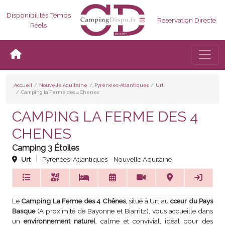
Disponibilités Temps
Réservation Directe
Réels
Bascul
Accueil
Nouvelle Aquitaine
Pyrénées-Atlantiques
Urt
Camping la Ferme des 4 Chenes
CAMPING LA FERME DES 4
CHENES
Camping 3 Étoiles
Urt
Pyrénées-Atlantiques - Nouvelle Aquitaine
Le
Camping La Ferme des 4 Chênes
, situé à Urt au
cœur du Pays
Basque
(A proximité de Bayonne et Biarritz), vous accueille dans
un
environnement naturel
, calme et convivial, idéal pour des