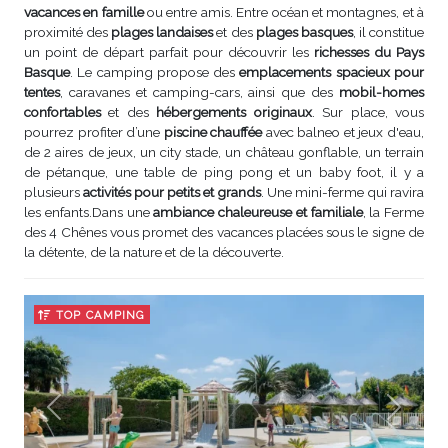
vacances en famille
ou entre amis. Entre océan et montagnes, et à
proximité des
plages landaises
et des
plages basques
, il constitue
un point de départ parfait pour découvrir les
richesses du Pays
Basque
. Le camping propose des
emplacements spacieux pour
tentes
, caravanes et camping-cars, ainsi que des
mobil-homes
confortables
et des
hébergements originaux
. Sur place, vous
pourrez profiter d’une
piscine chauffée
avec balneo et jeux d'eau,
de 2 aires de jeux, un city stade, un château gonflable, un terrain
de pétanque, une table de ping pong et un baby foot, il y a
plusieurs
activités pour petits et grands
. Une mini-ferme qui ravira
les enfants.Dans une
ambiance chaleureuse et familiale
, la Ferme
des 4 Chênes vous promet des vacances placées sous le signe de
la détente, de la nature et de la découverte.
TOP CAMPING
Précédent
Suivant