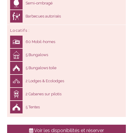
Semi-ombragé
Barbecues autorisés
Locatifs
60 Mobil-homes
5 Bungalows
5 Bungalows toile
2 Lodges & Ecolodges
2 Cabanes sur pilotis
5 Tentes
Voir les disponibilités et réserver