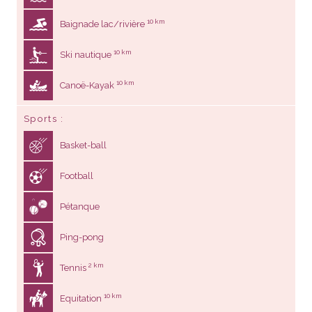
10 km
Baignade lac/rivière
10 km
Ski nautique
10 km
Canoë-Kayak
Sports
Basket-ball
Football
Pétanque
Ping-pong
2 km
Tennis
10 km
Equitation