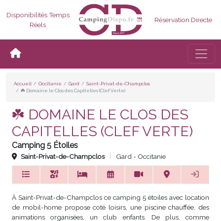
Disponibilités Temps
Réservation Directe
Réels
Bascul
Accueil
Occitanie
Gard
Saint-Privat-de-Champclos
☘️ Domaine le Clos des Capitelles (Clef Verte)
☘️ DOMAINE LE CLOS DES
CAPITELLES (CLEF VERTE)
Camping 5 Étoiles
Saint-Privat-de-Champclos
Gard - Occitanie
À Saint-Privat-de-Champclos ce camping 5 étoiles avec location
de mobil-home propose coté loisirs, une piscine chauffée, des
animations organisées, un club enfants. De plus, comme