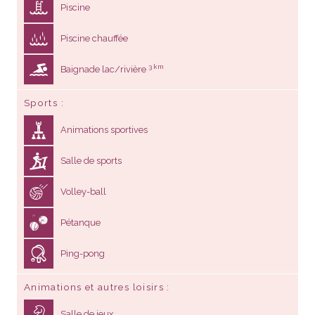
Piscine
Piscine chauffée
3 km
Baignade lac/rivière
Sports
Animations sportives
Salle de sports
Volley-ball
Pétanque
Ping-pong
Animations et autres loisirs
Salle de jeux