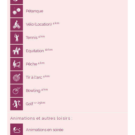
Pétanque
4 km
Vélo (Location)
4 km
Tennis
10 km
Equitation
4 km
Pêche
4 km
Tir à l'arc
4 km
Bowling
<= 25km
Golf
Animations et autres loisirs
Animations en soirée