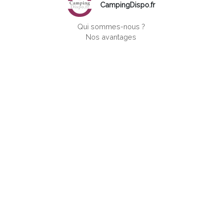
CampingDispo.fr
Qui sommes-nous ?
Nos avantages
Packs annonceurs
Questions/Réponses
Ajouter son camping
Espace Pro
Nous contacter
Mentions légales
CAMPINGS EN FRANCE
Ain
Aisne
Alpes-de-Haute-Provence
Alpes-Maritimes
Ardèche
Ardennes