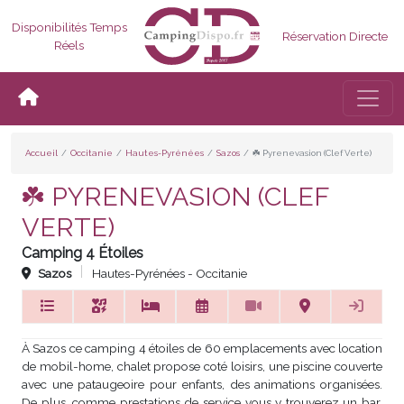
Disponibilités Temps
Réservation Directe
Réels
Bascul
Accueil
Occitanie
Hautes-Pyrénées
Sazos
☘️ Pyrenevasion (Clef Verte)
☘️ PYRENEVASION (CLEF
VERTE)
Camping 4 Étoiles
Sazos
Hautes-Pyrénées - Occitanie
À Sazos ce camping 4 étoiles de 60 emplacements avec location
de mobil-home, chalet propose coté loisirs, une piscine couverte
avec une pataugeoire pour enfants, des animations organisées.
De plus, comme prestations de service vous y trouverez un bar,