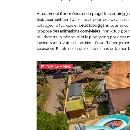
À seulement 600 mètres de la plage
, le
camping 3 é
établissement familial
est idéal pour des vacances al
pataugeoire ludique et
deux toboggans
pour encore
propose
des animations conviviales
: mini-club pour 
multisports, la pétanque et le ping-pong pour des
mo
laverie
sont à votre disposition. Pour l’hébergemen
caravanes
. En pleine nature et à deux pas de la mer,
L
TOP CAMPING