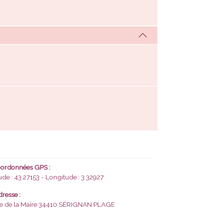
ordonnées GPS :
ude : 43.27153 - Longitude : 3.32927
resse :
e de la Maïre
34410 SÉRIGNAN PLAGE