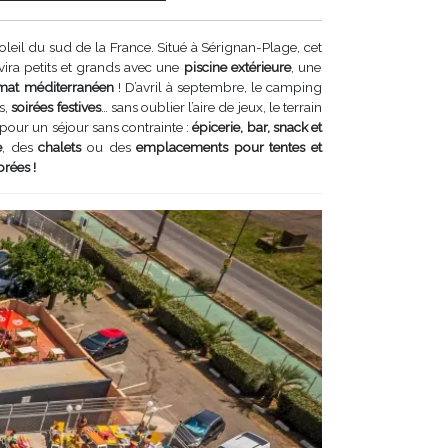
oleil du sud de la France. Situé à Sérignan-Plage, cet
vira petits et grands avec une
piscine extérieure
, une
imat méditerranéen
! D’avril à septembre, le camping
s,
soirées festives
… sans oublier l’aire de jeux, le terrain
 pour un séjour sans contrainte :
épicerie, bar, snack et
e
, des
chalets
ou des
emplacements pour tentes et
orées !