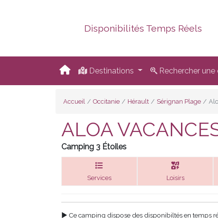
Disponibilités Temps Réels
Destinations
Rechercher une d
Accueil
Occitanie
Hérault
Sérignan Plage
Al
ALOA VACANCES
Camping 3 Étoiles
Services
Loisirs
►
Ce camping dispose des disponibiltés en temps réels