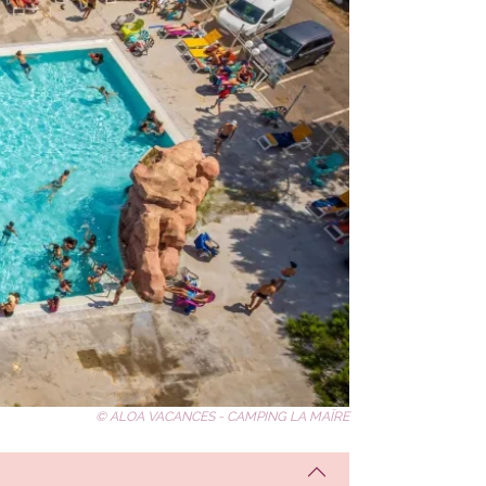
Suivant
© ALOA VACANCES - CAMPING LA MAÏRE