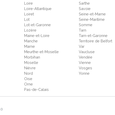
Loire
Sarthe
Loire-Atlantique
Savoie
Loiret
Seine-et-Marne
Lot
Seine-Maritime
Lot-et-Garonne
Somme
Lozère
Tarn
Maine-et-Loire
Tarn-et-Garonne
Manche
Territoire de Belfort
Marne
Var
Meurthe-et-Moselle
Vaucluse
Morbihan
Vendée
Moselle
Vienne
Nièvre
Vosges
Nord
Yonne
Oise
Orne
Pas-de-Calais
.0