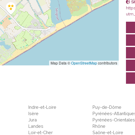
Si
http
utm_
Map Data ©
OpenStreetMap
contributors
Indre-et-Loire
Puy-de-Dôme
Isère
Pyrénées-Atlantique
Jura
Pyrénées-Orientale
Landes
Rhône
Loir-et-Cher
Saône-et-Loire