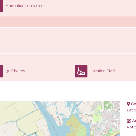
Animations en soirée
30 Chalets
Location PMR
Co
Latit
Ad
Rout