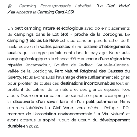
🌼 Camping Ecoresponsable Labélisé:
"La Clef Verte"
/ 🎫
Accepte la
Camping Card ACSI
Un
petit camping nature et écologique
avec 60 emplacements
de
campings dans le Lot (46)
-
proche de la Dordogne
. Le
camping 3 étoiles Le Rêve
est situé dans un parc forestier de 8
hectares avec de
vastes parcelles
et une
dizaine d'hébergements
locatifs
qui s'intègre parfaitement dans le paysage. Notre
petit
camping écologique
a la chance d'être au
coeur d'une région très
réputée
: Rocamadour, Gouffre de Padirac, Sarlat-la-Canéda,
Vallée de la Dordogne,
Parc Naturel Régional des Causses du
Quercy
. Nous avons aussi l'avantage d'être suffisamment éloignés
pour profiter de toutes ces
destinations incontournables
tout en
profitant du calme, de la nature et des grands espaces. Nos
atouts: Des recommandations personnalisées pour le camping et
la
découverte d'un savoir faire
et d'un
petit patrimoine
. Nous
sommes
labélisés La Clef Verte
, zéro déchet, Refuge LPO,
membre de l'association environnementale "La Via Natura"
et
avons obtenus le trophé "Coup de Cœur" du
développement
durable
en 2022.