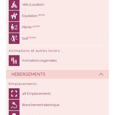
Vélo (Location)
10 km
Equitation
3,5 km
Pêche
20 km
Golf
Animations et autres loisirs
Animations organisées
HÉBERGEMENTS
Emplacements
48 Emplacements
Branchement électrique