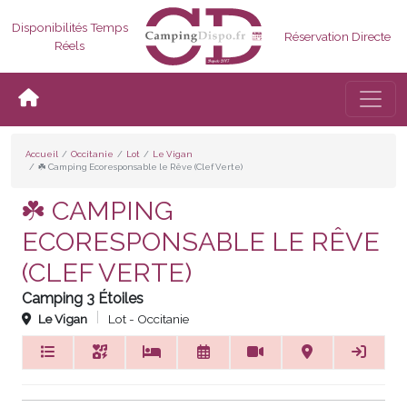
Disponibilités Temps
Réservation Directe
Réels
Bascul
Accueil
Occitanie
Lot
Le Vigan
☘️ Camping Ecoresponsable le Rêve (Clef Verte)
☘️ CAMPING
ECORESPONSABLE LE RÊVE
(CLEF VERTE)
Camping 3 Étoiles
Le Vigan
Lot - Occitanie