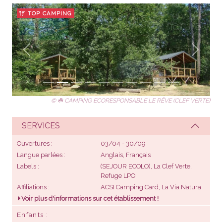
TOP CAMPING
Précédent
Suivant
© ☘️ CAMPING ECORESPONSABLE LE RÊVE (CLEF VERTE)
SERVICES
Ouvertures
03/04 - 30/09
Langue parlées
Anglais, Français
Labels
(SEJOUR ECOLO),
La Clef Verte
,
Refuge LPO
Affiliations
ACSI Camping Card, La Via Natura
Voir plus d'informations sur cet établissement !
Enfants