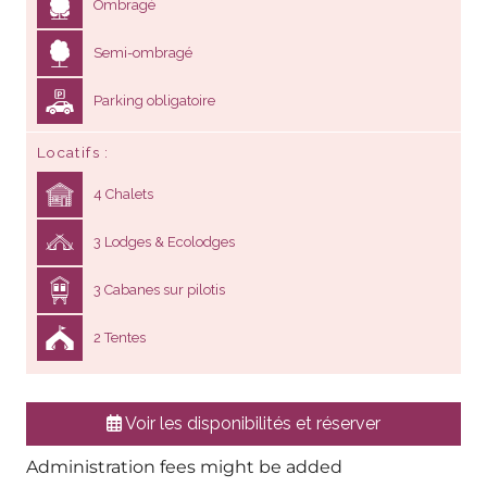
Ombragé
Semi-ombragé
Parking obligatoire
Locatifs
4 Chalets
3 Lodges & Ecolodges
3 Cabanes sur pilotis
2 Tentes
Voir les disponibilités et réserver