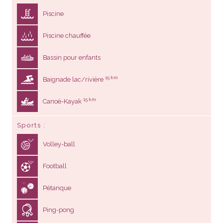
Piscine
Piscine chauffée
Bassin pour enfants
15 km
Baignade lac/rivière
15 km
Canoë-Kayak
Sports
Volley-ball
Football
Pétanque
Ping-pong