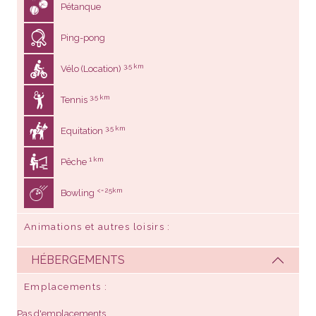
Pétanque
Ping-pong
3,5 km
Vélo (Location)
3,5 km
Tennis
3,5 km
Equitation
1 km
Pêche
<= 25km
Bowling
Animations et autres loisirs
HÉBERGEMENTS
Emplacements
Pas d'emplacements