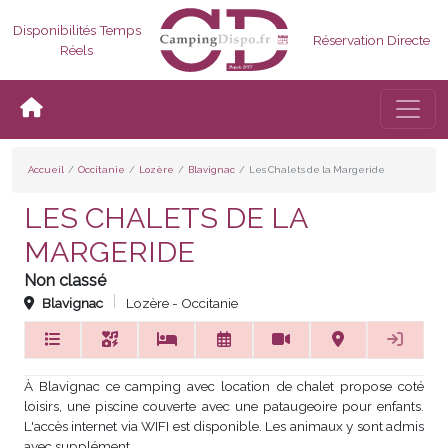
Disponibilités Temps
Réservation Directe
Réels
Bascul
Accueil
Occitanie
Lozère
Blavignac
Les Chalets de la Margeride
LES CHALETS DE LA
MARGERIDE
Non classé
Blavignac
Lozère - Occitanie
À Blavignac ce camping avec location de chalet propose coté
loisirs, une piscine couverte avec une pataugeoire pour enfants.
L'accès internet via WIFI est disponible. Les animaux y sont admis
avec supplément.