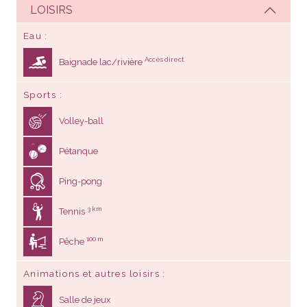
Eau
Accès direct
Baignade lac/rivière
Sports
Volley-ball
Pétanque
Ping-pong
3 km
Tennis
100 m
Pêche
Animations et autres loisirs
Salle de jeux
Salle de télévision