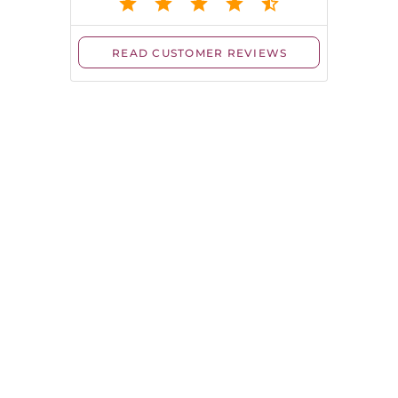
Contact
Map Data ©
OpenStreetMap
contributors
Coordonnées GPS :
Latitude : 44.19522 - Longitude : 3.45509
Adresse :
Salvinsac
48150 MEYRUEIS
Site web :
https://www.camping-la-cascade.com/