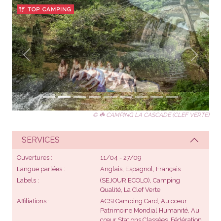
TOP CAMPING
Précédent
Suivant
© ☘️ CAMPING LA CASCADE (CLEF VERTE)
SERVICES
Ouvertures
11/04 - 27/09
Langue parlées
Anglais, Espagnol, Français
Labels
(SEJOUR ECOLO), Camping
Qualité,
La Clef Verte
Affiliations
ACSI Camping Card, Au cœur
Patrimoine Mondial Humanité, Au
cœur Stations Classées, Fédération
Nationale de l’Hôtellerie de Plein
Air