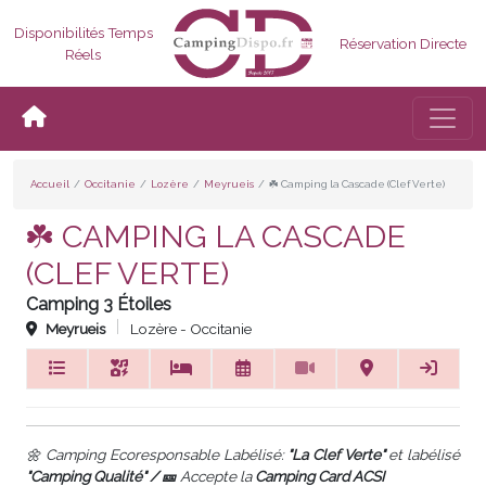
Disponibilités Temps
Réservation Directe
Réels
Bascul
Accueil
Occitanie
Lozère
Meyrueis
☘️ Camping la Cascade (Clef Verte)
☘️ CAMPING LA CASCADE
(CLEF VERTE)
Camping 3 Étoiles
Meyrueis
Lozère - Occitanie
🌼 Camping Ecoresponsable Labélisé:
"La Clef Verte"
et labélisé
"Camping Qualité" / 🎫
Accepte la
Camping Card ACSI