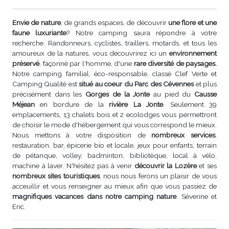
Envie de nature
, de grands espaces, de découvrir
une flore et une
faune luxuriante
? Notre camping saura répondre à votre
recherche. Randonneurs, cyclistes, traillers, motards, et tous les
amoureux de la natures, vous découvrirez ici un
environnement
préservé
, façonné par l'homme, d'une
rare diversité de paysages.
Notre camping familial, éco-responsable, classé Clef Verte et
Camping Qualité est
situé au coeur du Parc des Cévennes
et plus
précisément dans les
Gorges de la Jonte
au pied du
Causse
Méjean
en bordure de la
rivière La Jonte
. Seulement 39
emplacements, 13 chalets bois et 2 ecolodges vous permettront
de choisir le mode d'hébergement qui vous correspond le mieux.
Nous mettons à votre disposition de
nombreux services
,
restauration, bar, épicerie bio et locale, jeux pour enfants, terrain
de pétanque, volley, badminton, bibliotèque, local à vélo,
machine à laver. N'hésitez pas à venir
découvrir la Lozère
et ses
nombreux sites touristiques
, nous nous ferons un plaisir de vous
acceuillir et vous renseigner au mieux afin que vous passiez de
magnifiques vacances dans notre camping nature
. Séverine et
Eric.