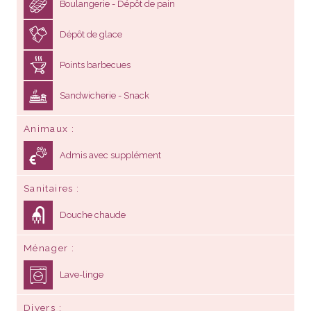
Boulangerie - Dépôt de pain
Dépôt de glace
Points barbecues
Sandwicherie - Snack
Animaux
Admis avec supplément
Sanitaires
Douche chaude
Ménager
Lave-linge
Divers