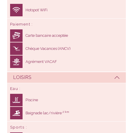
Hotspot WiFi
Paiement
Carte bancaire acceptée
Chèque Vacances (ANCV)
Agrément VACAF
LOISIRS
Eau
Piscine
2 km
Baignade lac/rivière
Sports