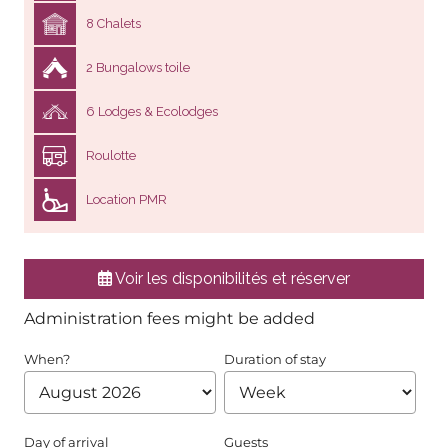
8 Chalets
2 Bungalows toile
6 Lodges & Ecolodges
Roulotte
Location PMR
Voir les disponibilités et réserver