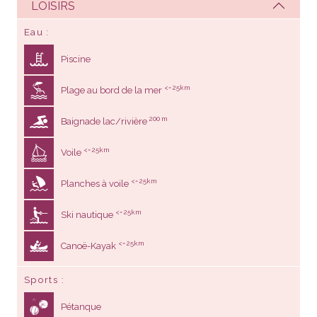
LOISIRS
Eau
Piscine
<= 25km
Plage au bord de la mer
200 m
Baignade lac/rivière
<= 25km
Voile
<= 25km
Planches à voile
<= 25km
Ski nautique
<= 25km
Canoë-Kayak
Sports
Pétanque