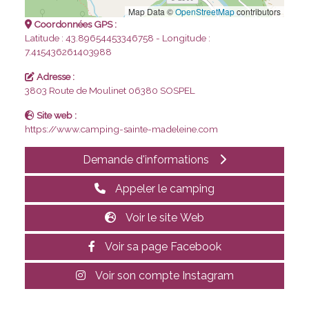
Map Data ©
OpenStreetMap
contributors
Coordonnées GPS :
Latitude : 43.89654453346758 - Longitude :
7.415436261403988
Adresse :
3803 Route de Moulinet
06380 SOSPEL
Site web :
https://www.camping-sainte-madeleine.com
Demande d'informations
Appeler le camping
Voir le site Web
Voir sa page Facebook
Voir son compte Instagram