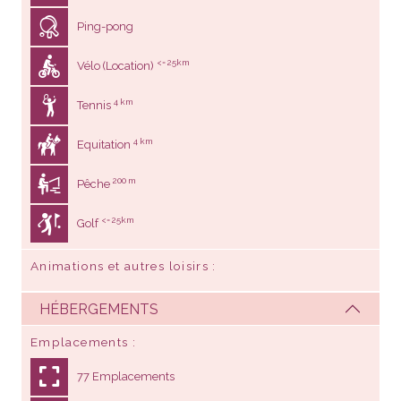
Ping-pong
<= 25km
Vélo (Location)
4 km
Tennis
4 km
Equitation
200 m
Pêche
<= 25km
Golf
Animations et autres loisirs
HÉBERGEMENTS
Emplacements
77 Emplacements