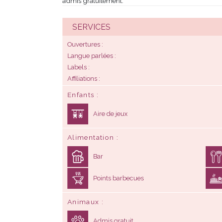
admis gratuitement.
SERVICES
Ouvertures
Langue parlées
Labels
Affiliations
Enfants
Aire de jeux
Alimentation
Bar
Points barbecues
Animaux
Admis gratuit