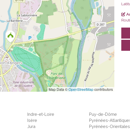
Lati
Ad
Rout
Map Data ©
OpenStreetMap
contributors
Indre-et-Loire
Puy-de-Dôme
Isère
Pyrénées-Atlantique
Jura
Pyrénées-Orientale