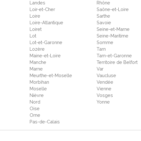
Landes
Rhône
Loir-et-Cher
Saône-et-Loire
Loire
Sarthe
Loire-Atlantique
Savoie
Loiret
Seine-et-Marne
Lot
Seine-Maritime
Lot-et-Garonne
Somme
Lozère
Tarn
Maine-et-Loire
Tarn-et-Garonne
Manche
Territoire de Belfort
Marne
Var
Meurthe-et-Moselle
Vaucluse
Morbihan
Vendée
Moselle
Vienne
Nièvre
Vosges
Nord
Yonne
Oise
Orne
Pas-de-Calais