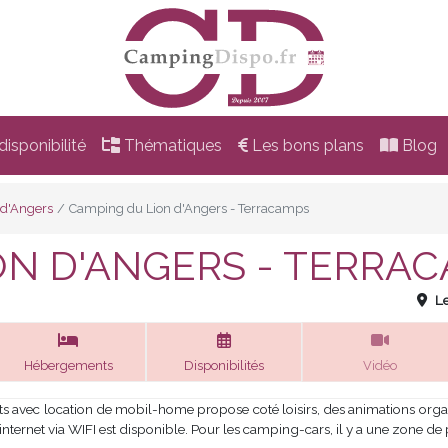
isponibilité
Thématiques
Les bons plans
Blog
-d'Angers
Camping du Lion d'Angers - Terracamps
ON D'ANGERS - TERRA
L
Hébergements
Disponibilités
Vidéo
vec location de mobil-home propose coté loisirs, des animations organ
s internet via WIFI est disponible. Pour les camping-cars, il y a une zone d