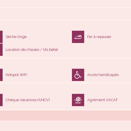
Sèche-linge
Fer à repasser
Location de chaises / lits bébé
Hotspot WiFi
Accès handicapés
Chèque Vacances (ANCV)
Agrément VACAF