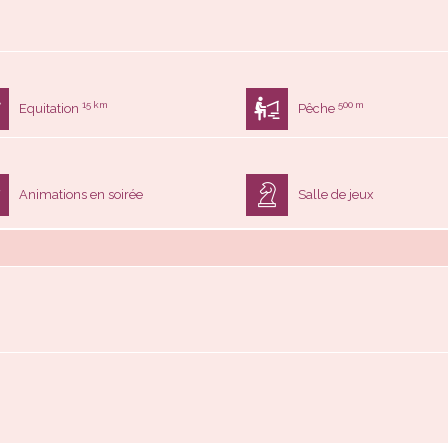
15 km
500 m
Equitation
Pêche
Animations en soirée
Salle de jeux