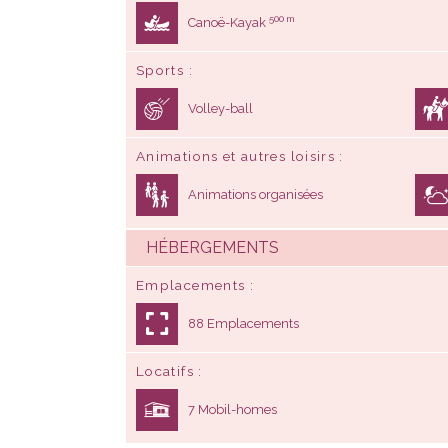
500 m
Canoë-Kayak
Sports
Volley-ball
Animations et autres loisirs
Animations organisées
HÉBERGEMENTS
Emplacements
88 Emplacements
Locatifs
7 Mobil-homes