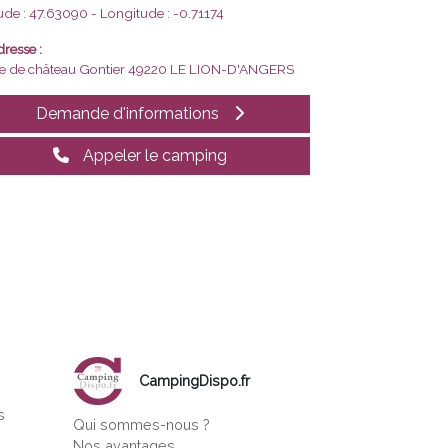
tude : 47.63090 - Longitude : -0.71174
resse :
e de château Gontier
49220 LE LION-D'ANGERS
Demande d'informations
Appeler le camping
CampingDispo.fr
s
Qui sommes-nous ?
s
Nos avantages