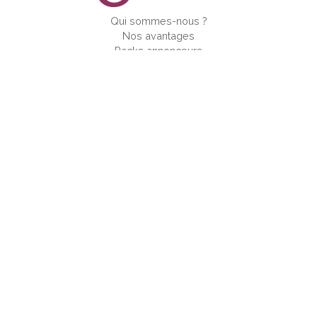
Qui sommes-nous ?
Nos avantages
Packs annonceurs
Questions/Réponses
Ajouter son camping
Espace Pro
Nous contacter
Mentions légales
CAMPINGS EN FRANCE
Ain
Aisne
Alpes-de-Haute-Provence
Alpes-Maritimes
Ardèche
Ardennes
Ariège