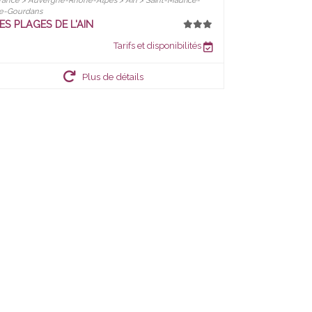
rance > Auvergne-Rhône-Alpes > Ain > Saint-Maurice-
e-Gourdans
ES PLAGES DE L'AIN
Tarifs et disponibilités
Plus de détails