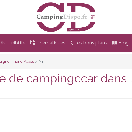
isponibilité
Thématiques
Les bons plans
Blog
ergne-Rhône-Alpes
Ain
e de campingccar dans l