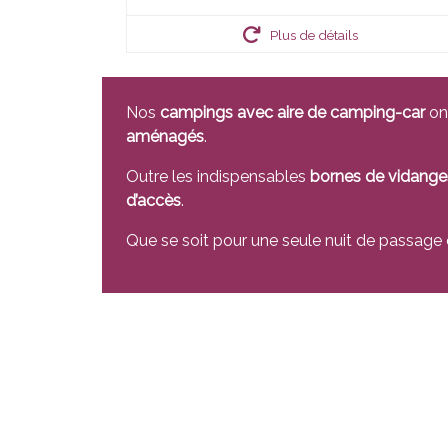
Plus de détails
Nos
campings avec aire de camping-car
on
aménagés
.
Outre les indispensables
bornes de vidanges
d’accès
.
Que se soit pour une seule nuit de passage o