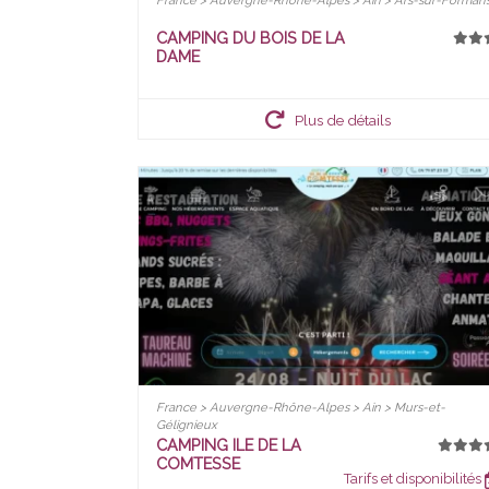
France > Auvergne-Rhône-Alpes > Ain > Ars-sur-Forman
CAMPING DU BOIS DE LA
DAME
Plus de détails
France > Auvergne-Rhône-Alpes > Ain > Murs-et-
Gélignieux
CAMPING ILE DE LA
COMTESSE
Tarifs et disponibilités