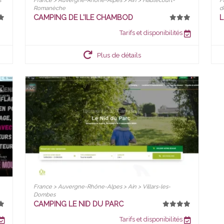
s
France > Auvergne-Rhône-Alpes > Ain > Hautecourt-
F
Romanèche
d
CAMPING DE L'ILE CHAMBOD
L
Tarifs et disponibilités
Plus de détails
France > Auvergne-Rhône-Alpes > Ain > Villars-les-
Dombes
CAMPING LE NID DU PARC
Tarifs et disponibilités