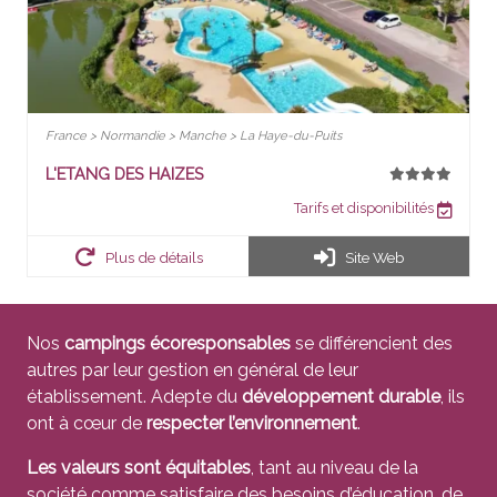
France > Normandie > Manche > La Haye-du-Puits
L'ETANG DES HAIZES
Tarifs et disponibilités
Plus de détails
Site Web
Nos
campings écoresponsables
se différencient des
autres par leur gestion en général de leur
établissement. Adepte du
développement durable
, ils
ont à cœur de
respecter l’environnement
.
Les valeurs sont équitables
, tant au niveau de la
société comme satisfaire des besoins d’éducation, de