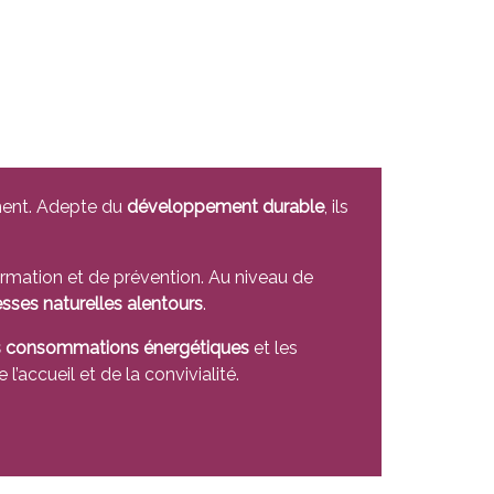
ement. Adepte du
développement durable
, ils
ormation et de prévention. Au niveau de
esses naturelles alentours
.
es consommations énergétiques
et les
l’accueil et de la convivialité.