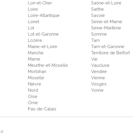
Loir-et-Cher
Saône-et-Loire
Loire
Sarthe
Loire-Atlantique
Savoie
Loiret
Seine-et-Marne
Lot
Seine-Maritime
Lot-et-Garonne
Somme
Lozère
Tarn
Maine-et-Loire
Tarn-et-Garonne
Manche
Territoire de Belfort
Marne
Var
Meurthe-et-Moselle
Vaucluse
Morbihan
Vendée
Moselle
Vienne
Nièvre
Vosges
Nord
Yonne
Oise
Orne
Pas-de-Calais
.0