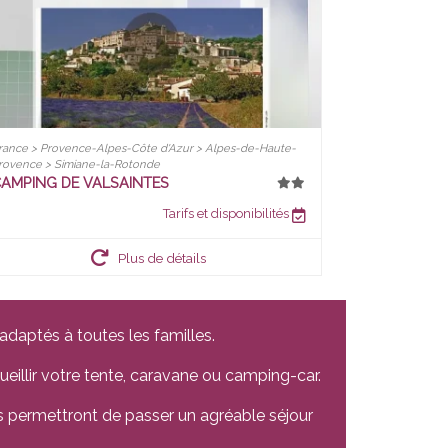
rance > Provence-Alpes-Côte d'Azur > Alpes-de-Haute-
rovence > Simiane-la-Rotonde
AMPING DE VALSAINTES
Tarifs et disponibilités
Plus de détails
adaptés à toutes les familles.
eillir votre tente, caravane ou camping-car.
us permettront de passer un agréable séjour