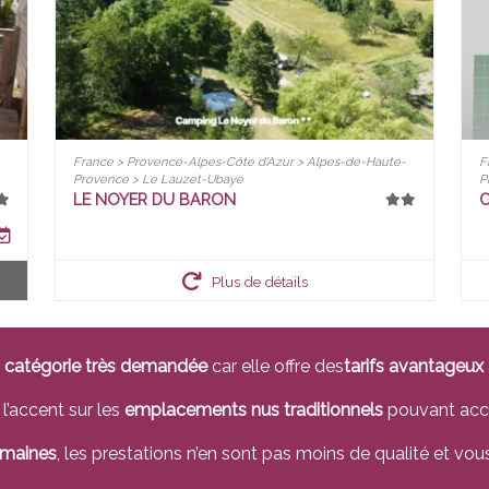
France > Provence-Alpes-Côte d'Azur > Alpes-de-Haute-
F
Provence > Le Lauzet-Ubaye
P
LE NOYER DU BARON
C
Plus de détails
e
catégorie très demandée
car elle offre des
tarifs avantageux
l’accent sur les
emplacements nus traditionnels
pouvant accu
umaines
, les prestations n’en sont pas moins de qualité et vo