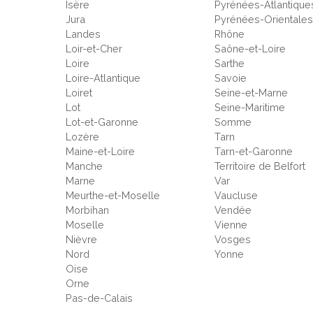
Isère
Pyrénées-Atlantique
Jura
Pyrénées-Orientale
Landes
Rhône
Loir-et-Cher
Saône-et-Loire
Loire
Sarthe
Loire-Atlantique
Savoie
Loiret
Seine-et-Marne
Lot
Seine-Maritime
Lot-et-Garonne
Somme
Lozère
Tarn
Maine-et-Loire
Tarn-et-Garonne
Manche
Territoire de Belfort
Marne
Var
Meurthe-et-Moselle
Vaucluse
Morbihan
Vendée
Moselle
Vienne
Nièvre
Vosges
Nord
Yonne
Oise
Orne
Pas-de-Calais