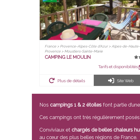
France > Provence-Alpes-Côte d'Azur > Alpes-de-Haute-
Provence > Moustiers-Sainte-Marie
CAMPING LE MOULIN
Tarifs et disponibilités
Plus de détails
Site Web
Nos
campings 1 & 2 étoiles
font partie d’un
Ces campings ont très régulièrement posés 
Conviviaux et
chargés de belles chaleurs h
au cœur des plus belles régions de France.