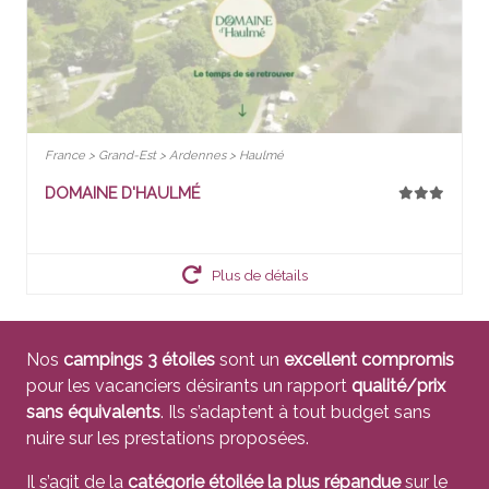
France > Grand-Est > Ardennes > Haulmé
DOMAINE D'HAULMÉ
Plus de détails
Nos
campings 3 étoiles
sont un
excellent compromis
pour les vacanciers désirants un rapport
qualité/prix
sans équivalents
. Ils s’adaptent à tout budget sans
nuire sur les prestations proposées.
Il s’agit de la
catégorie étoilée la plus répandue
sur le