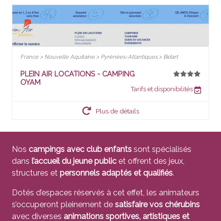
France > Nouvelle Aquitaine > Pyrénées-Atlantiques > Bidart
PLEIN AIR LOCATIONS - CAMPING
OYAM
Tarifs et disponibilités
Plus de détails
Nos
campings avec club enfants
sont spécialisés
dans
l’accueil du jeune public
et offrent des jeux,
structures et
personnels adaptés et qualifiés
.
Dotés d’espaces réservés à cet effet, les animateurs
s’occuperont pleinement de
satisfaire vos chérubins
avec diverses
animations sportives, artistiques et