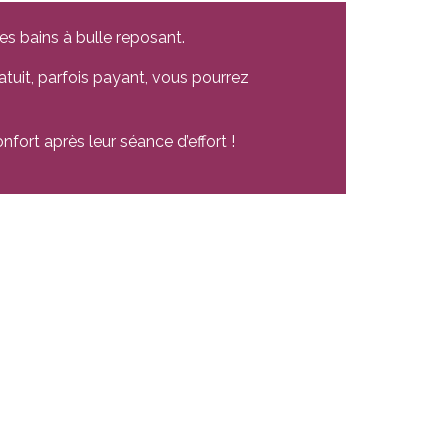
es bains à bulle reposant.
atuit, parfois payant, vous pourrez
nfort après leur séance d’effort !