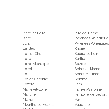
Indre-et-Loire
Puy-de-Dôme
Isère
Pyrénées-Atlantique
Jura
Pyrénées-Orientale
Landes
Rhône
Loir-et-Cher
Saône-et-Loire
Loire
Sarthe
Loire-Atlantique
Savoie
Loiret
Seine-et-Marne
Lot
Seine-Maritime
Lot-et-Garonne
Somme
Lozère
Tarn
Maine-et-Loire
Tarn-et-Garonne
Manche
Territoire de Belfort
Marne
Var
Meurthe-et-Moselle
Vaucluse