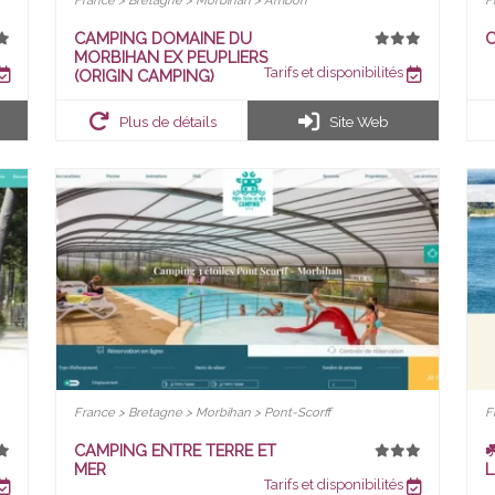
France > Bretagne > Morbihan > Ambon
F
CAMPING DOMAINE DU
C
MORBIHAN EX PEUPLIERS
Tarifs et disponibilités
(ORIGIN CAMPING)
Plus de détails
Site Web
France > Bretagne > Morbihan > Pont-Scorff
F
CAMPING ENTRE TERRE ET
☘
MER
L
Tarifs et disponibilités