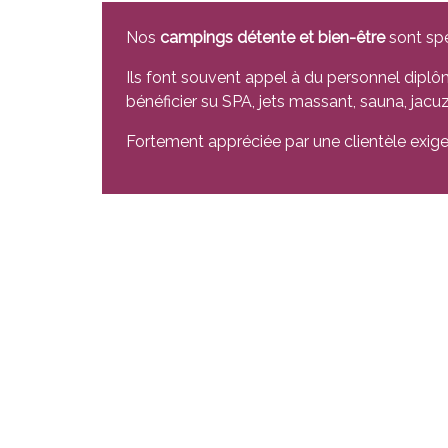
Nos
campings détente et bien-être
sont spé
Ils font souvent appel à du personnel diplôm
bénéficier su SPA, jets massant, sauna, jacu
Fortement appréciée par une clientèle exigean