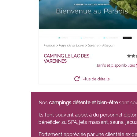
France > Pays de la Loire > Sarthe > Marçon
CAMPING LE LAC DES
VARENNES
Tarifs et disponibilités
Plus de détails
Nos
campings détente et bien-être
sont spé
Ils font souvent appel à du personnel diplôm
bénéficier su SPA, jets massant, sauna, jacu
Fortement appréciée par une clientèle exigean