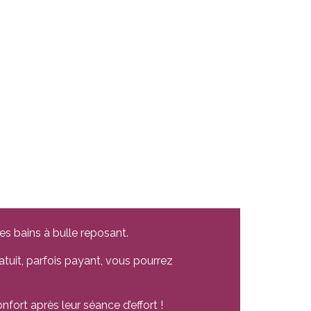
es bains à bulle reposant.
atuit, parfois payant, vous pourrez
nfort après leur séance d’effort !