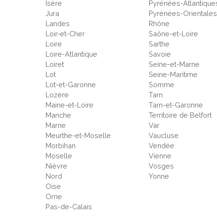
Isère
Pyrénées-Atlantique
Jura
Pyrénées-Orientale
Landes
Rhône
Loir-et-Cher
Saône-et-Loire
Loire
Sarthe
Loire-Atlantique
Savoie
Loiret
Seine-et-Marne
Lot
Seine-Maritime
Lot-et-Garonne
Somme
Lozère
Tarn
Maine-et-Loire
Tarn-et-Garonne
Manche
Territoire de Belfort
Marne
Var
Meurthe-et-Moselle
Vaucluse
Morbihan
Vendée
Moselle
Vienne
Nièvre
Vosges
Nord
Yonne
Oise
Orne
Pas-de-Calais