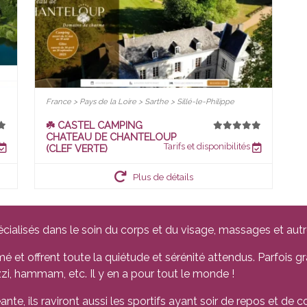
France > Pays de la Loire > Sarthe > Sillé-le-Philippe
☘️ CASTEL CAMPING
CHATEAU DE CHANTELOUP
Tarifs et disponibilités
(CLEF VERTE)
Plus de détails
cialisés dans le soin du corps et du visage, massages et autr
é et offrent toute la quiétude et sérénité attendus. Parfois gr
zzi, hammam, etc. Il y en a pour tout le monde !
te, ils raviront aussi les sportifs ayant soir de repos et de co