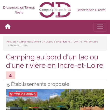
Disponibilités Temps
Réservation Directe
Réels
Bascul
Accueil
Camping au bord d'un Lac ou d'une Rivière
Centre - Val de Loire
Indre-et-Loire
Camping au bord d'un lac ou
d'une rivière en Indre-et-Loire
5 Établissements proposés
TOP CAMPING