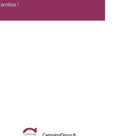
amilles !
CampingDispo.fr