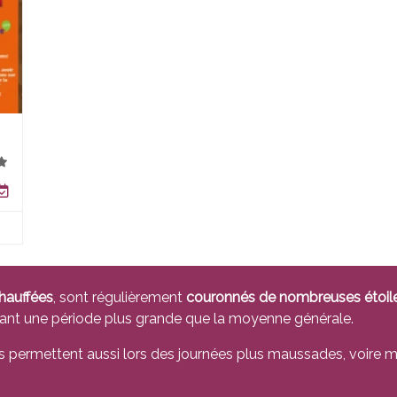
hauffées
, sont régulièrement
couronnés de nombreuses étoil
rant une période plus grande que la moyenne générale.
ils permettent aussi lors des journées plus maussades, voir