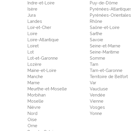
Indre-et-Loire
Puy-de-Dôme
Isère
Pyrénées-Atlantique
Jura
Pyrénées-Orientale
Landes
Rhône
Loir-et-Cher
Saône-et-Loire
Loire
Sarthe
Loire-Atlantique
Savoie
Loiret
Seine-et-Marne
Lot
Seine-Maritime
Lot-et-Garonne
Somme
Lozère
Tarn
Maine-et-Loire
Tarn-et-Garonne
Manche
Territoire de Belfort
Marne
Var
Meurthe-et-Moselle
Vaucluse
Morbihan
Vendée
Moselle
Vienne
Nièvre
Vosges
Nord
Yonne
Oise
Orne